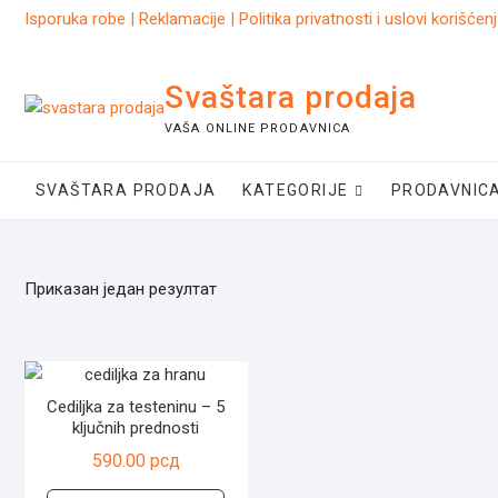
Skip
Isporuka robe
|
Reklamacije
|
Politika privatnosti i uslovi korišćen
to
content
Svaštara prodaja
VAŠA ONLINE PRODAVNICA
SVAŠTARA PRODAJA
KATEGORIJE
PRODAVNIC
Приказан један резултат
Cediljka za testeninu – 5
ključnih prednosti
590.00
рсд