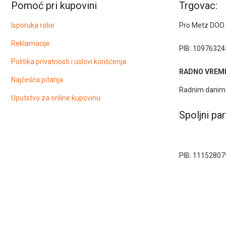
Pomoć pri kupovini
Trgovac:
Isporuka robe
Pro Metz DOO
Reklamacije
PIB: 10976324
Politika privatnosti i uslovi korišćenja
RADNO VREME
Najčešća pitanja
Radnim danima
Uputstvo za online kupovinu
Spoljni par
PIB: 11152807