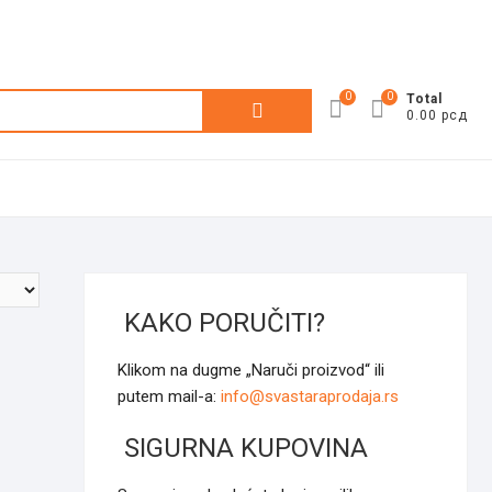
0
0
Претрага
Total
0.00 рсд
за:
KAKO PORUČITI?
Klikom na dugme „Naruči proizvod“ ili
putem mail-a:
info@svastaraprodaja.rs
SIGURNA KUPOVINA