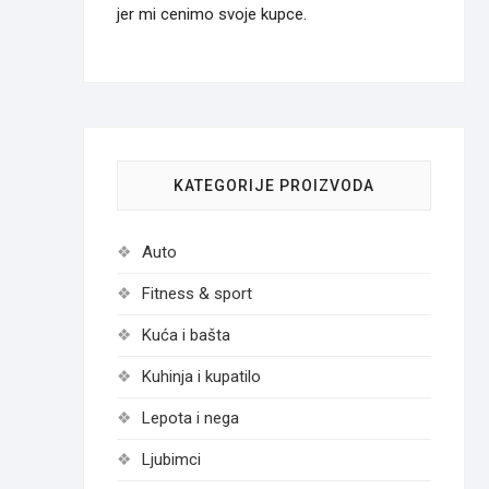
jer mi cenimo svoje kupce.
KATEGORIJE PROIZVODA
Auto
Fitness & sport
Kuća i bašta
Kuhinja i kupatilo
Lepota i nega
Ljubimci