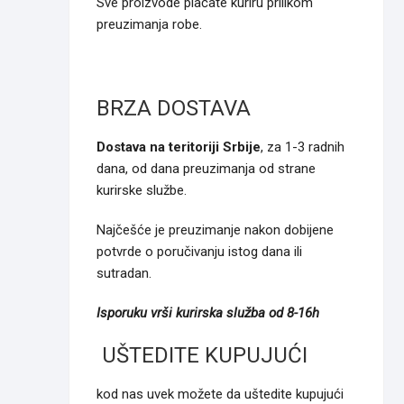
Sve proizvode plaćate kuriru prilikom
preuzimanja robe.
BRZA DOSTAVA
Dostava na teritoriji Srbije
, za 1-3 radnih
dana, od dana preuzimanja od strane
kurirske službe.
Najčešće je preuzimanje nakon dobijene
potvrde o poručivanju istog dana ili
sutradan.
Isporuku vrši kurirska služba od 8-16h
UŠTEDITE KUPUJUĆI
kod nas uvek možete da uštedite kupujući