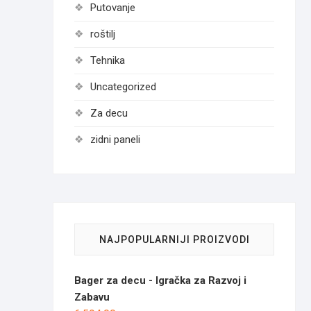
Putovanje
roštilj
Tehnika
Uncategorized
Za decu
zidni paneli
NAJPOPULARNIJI PROIZVODI
Bager za decu - Igračka za Razvoj i
Zabavu