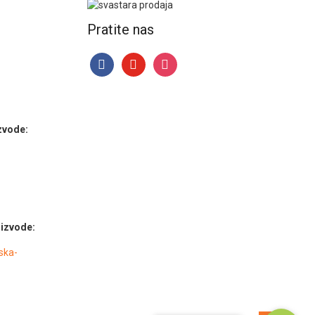
Pratite nas
facebook
youtube
instagram
zvode:
izvode:
ska-