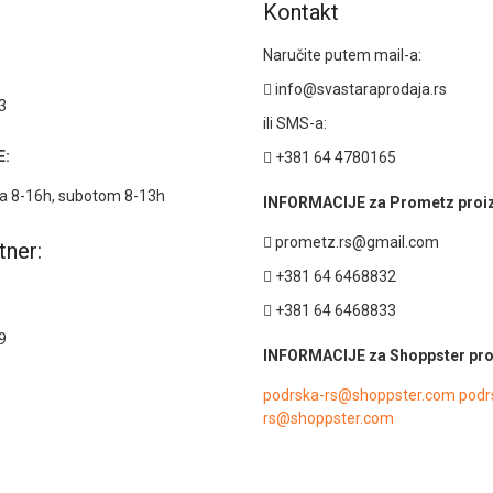
Kontakt
Naručite putem mail-a:
info@svastaraprodaja.rs
3
ili SMS-a:
:
+381 64 4780165
 8-16h, subotom 8-13h
INFORMACIJE za Prometz proi
prometz.rs@gmail.com
tner:
+381 64 6468832
+381 64 6468833
9
INFORMACIJE za Shoppster pro
podrska-rs@shoppster.com podr
rs@shoppster.com