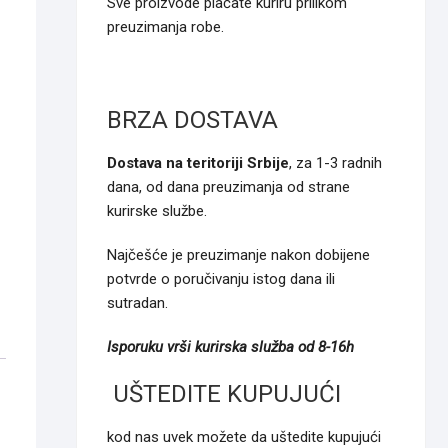
Sve proizvode plaćate kuriru prilikom
preuzimanja robe.
BRZA DOSTAVA
Dostava na teritoriji Srbije
, za 1-3 radnih
dana, od dana preuzimanja od strane
kurirske službe.
Najčešće je preuzimanje nakon dobijene
potvrde o poručivanju istog dana ili
sutradan.
Isporuku vrši kurirska služba od 8-16h
UŠTEDITE KUPUJUĆI
kod nas uvek možete da uštedite kupujući