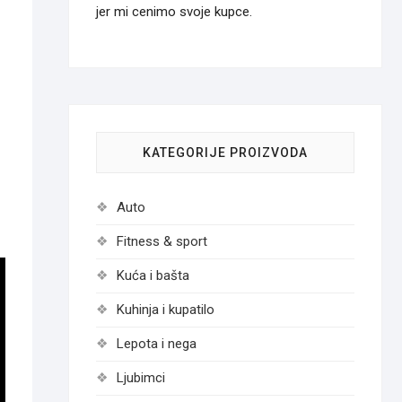
jer mi cenimo svoje kupce.
KATEGORIJE PROIZVODA
Auto
Fitness & sport
Kuća i bašta
Kuhinja i kupatilo
Lepota i nega
Ljubimci