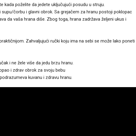
 kada poželite da jedete uključujući posudu u struju.
i supu/čorbu i glavni obrok. Sa grejačem za hranu postoji poklopac
ćava da vaša hrana diše. Zbog toga, hrana zadržava željeni ukus i
praktičnijom. Zahvaljujući ručki koju ima na sebi se može lako poneti
čak i ne žele više da jedu brzu hranu.
pao i zdrav obrok za svoju bebu
 podrazumeva kuvanu i zdravu hranu.