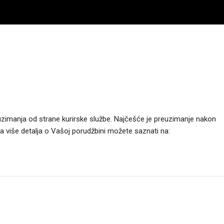
uzimanja od strane kurirske službe. Najčešće je preuzimanje nakon
Za više detalja o Vašoj porudžbini možete saznati na: