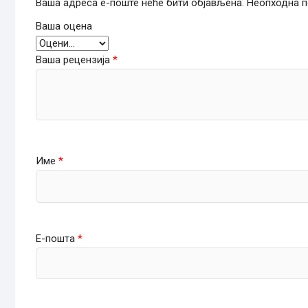
Ваша адреса е-поште неће бити објављена.
Неопходна п
Ваша оцена
Ваша рецензија
*
Име
*
Е-пошта
*