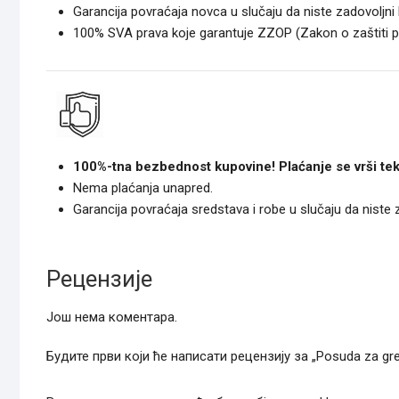
Garancija povraćaja novca u slučaju da niste zadovoljni
100% SVA prava koje garantuje ZZOP (Zakon o zaštiti 
100%-tna bezbednost kupovine! Plaćanje se vrši tek
Nema plaćanja unapred.
Garancija povraćaja sredstava i robe u slučaju da niste
Рецензије
Још нема коментара.
Будите први који ће написати рецензију за „Posuda za grej