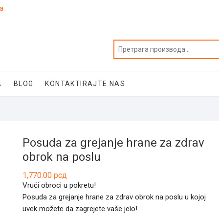
ja
A
BLOG
KONTAKTIRAJTE NAS
Posuda za grejanje hrane za zdrav
obrok na poslu
1,770.00
рсд
Vrući obroci u pokretu!
Posuda za grejanje hrane za zdrav obrok na poslu u kojoj
uvek možete da zagrejete vaše jelo!