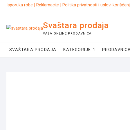
Skip
Isporuka robe
|
Reklamacije
|
Politika privatnosti i uslovi korišćen
to
content
Svaštara prodaja
VAŠA ONLINE PRODAVNICA
SVAŠTARA PRODAJA
KATEGORIJE
PRODAVNIC