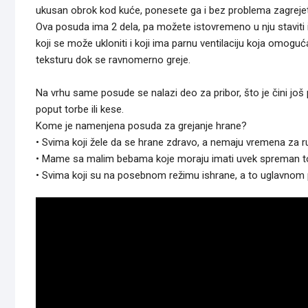
ukusan obrok kod kuće, ponesete ga i bez problema zagrejete
Ova posuda ima 2 dela, pa možete istovremeno u nju staviti 
koji se može ukloniti i koji ima parnu ventilaciju koja omogu
teksturu dok se ravnomerno greje.
Na vrhu same posude se nalazi deo za pribor, što je čini još 
poput torbe ili kese.
Kome je namenjena posuda za grejanje hrane?
• Svima koji žele da se hrane zdravo, a nemaju vremena za ru
• Mame sa malim bebama koje moraju imati uvek spreman to
• Svima koji su na posebnom režimu ishrane, a to uglavnom