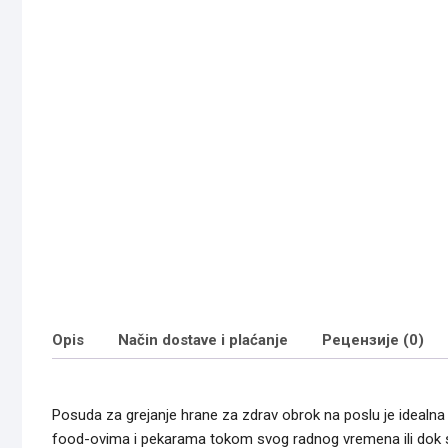
Opis
Način dostave i plaćanje
Рецензије (0)
Posuda za grejanje hrane za zdrav obrok na poslu je idealna
food-ovima i pekarama tokom svog radnog vremena ili dok ste