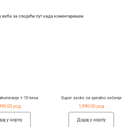
чу веба за следећи пут када коментаришем.
akumiranje + 10 kesa
Super secko za spiralno sečenje
990.00
рсд
1,990.00
рсд
дај у корпу
Додај у корпу