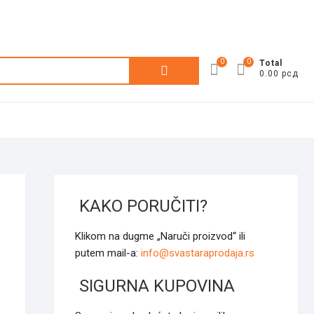
0
0
Претрага
Total
0.00 рсд
за:
KAKO PORUČITI?
Klikom na dugme „Naruči proizvod“ ili
putem mail-a:
info@svastaraprodaja.rs
SIGURNA KUPOVINA