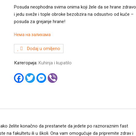
Posuda neophodna svima onima koji žele da se hrane zdravo
i jedu sveže i tople obroke bezobzira na odsustvo od kuće –
posuda za grejanje hrane!
Нема на залихама
Dodaj u omiljeno
Категорија:
Kuhinja i kupatilo
F
T
M
V
a
w
e
i
c
i
s
b
e
t
s
e
b
t
e
r
o
e
n
o
r
g
k
e
r
 ako želite konačno da prestanete da jedete po raznoraznim fast
 na fakultetu ili u školi. Ona vam omogućuje da pripremite zdrav i