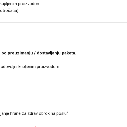
 kupljenim proizvodom.
potrošača)
 po preuzimanju / dostavljanju paketa.
 zadovoljni kupljenim proizvodom.
anje hrane za zdrav obrok na poslu“