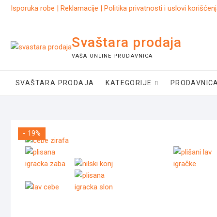
Skip
Isporuka robe
|
Reklamacije
|
Politika privatnosti i uslovi korišćen
to
content
Svaštara prodaja
VAŠA ONLINE PRODAVNICA
SVAŠTARA PRODAJA
KATEGORIJE
PRODAVNIC
- 19%