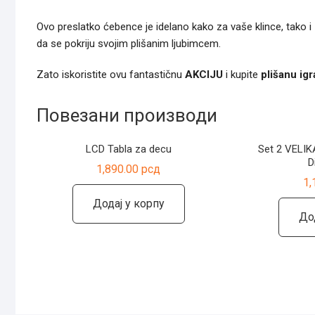
Ovo preslatko ćebence je idelano kako za vaše klince, tako 
da se pokriju svojim plišanim ljubimcem.
Zato iskoristite ovu fantastičnu
AKCIJU
i kupite
plišanu igr
Повезани производи
LCD Tabla za decu
Set 2 VELIKA
D
1,890.00
рсд
1,
Додај у корпу
До