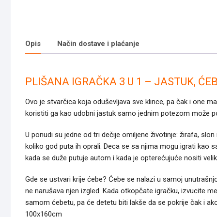
Opis
Način dostave i plaćanje
PLIŠANA IGRAČKA 3 U 1 – JASTUK, ĆE
Ovo je stvarčica koja oduševljava sve klince, pa čak i one mal
koristiti ga kao udobni jastuk samo jednim potezom može p
U ponudi su jedne od tri dečije omiljene životinje: žirafa, slon 
koliko god puta ih oprali. Deca se sa njima mogu igrati kao s
kada se duže putuje autom i kada je opterećujuće nositi veliki
Gde se ustvari krije ćebe? Ćebe se nalazi u samoj unutrašnjo
ne narušava njen izgled. Kada otkopčate igračku, izvucite mek
samom ćebetu, pa će detetu biti lakše da se pokrije čak i ako
100x160cm