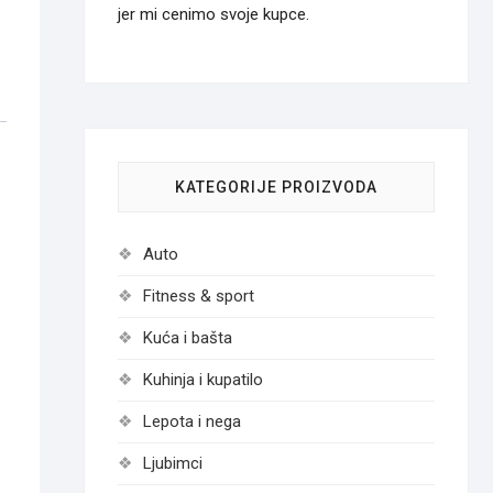
jer mi cenimo svoje kupce.
KATEGORIJE PROIZVODA
Auto
Fitness & sport
Kuća i bašta
Kuhinja i kupatilo
Lepota i nega
Ljubimci