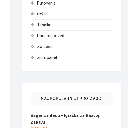
Putovanje
roštilj
Tehnika
Uncategorized
Za decu
zidni paneli
инална
утна
0 рсд.
.00 рсд.
NAJPOPULARNIJI PROIZVODI
Bager za decu - Igračka za Razvoj i
Zabavu