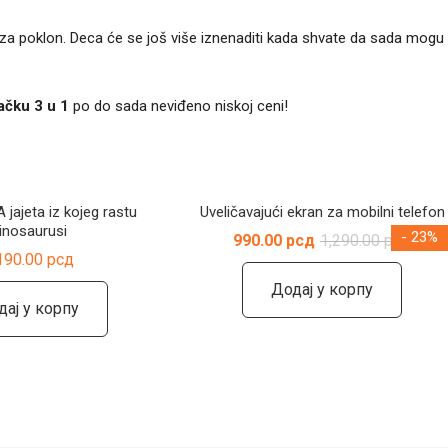
i za poklon. Deca će se još više iznenaditi kada shvate da sada mogu
ačku 3 u 1
po do sada neviđeno niskoj ceni!
 jajeta iz kojeg rastu
Uveličavajući ekran za mobilni telefon
inosaurusi
- 23%
Ориг
Трен
990.00
рсд
1,290.00
рсд
цена
цена
190.00
рсд
је
је:
била:
990.0
Додај у корпу
1,290
дај у корпу