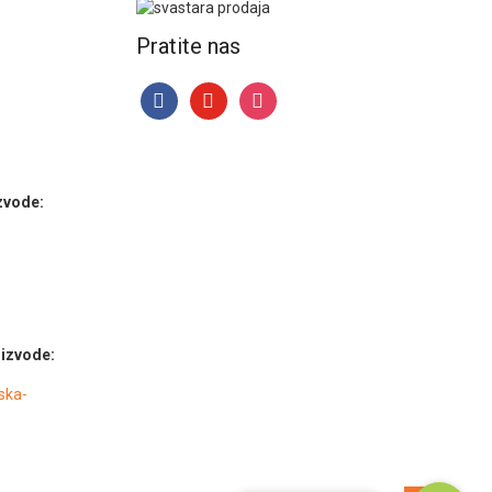
Pratite nas
facebook
youtube
instagram
zvode:
izvode:
ska-