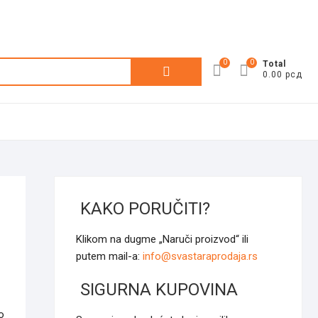
0
0
Претрага
Total
0.00 рсд
за:
KAKO PORUČITI?
Klikom na dugme „Naruči proizvod“ ili
putem mail-a:
info@svastaraprodaja.rs
SIGURNA KUPOVINA
o