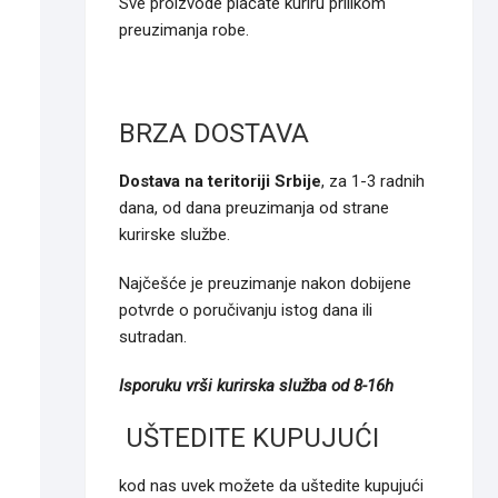
Sve proizvode plaćate kuriru prilikom
preuzimanja robe.
BRZA DOSTAVA
Dostava na teritoriji Srbije
, za 1-3 radnih
dana, od dana preuzimanja od strane
kurirske službe.
Najčešće je preuzimanje nakon dobijene
potvrde o poručivanju istog dana ili
sutradan.
Isporuku vrši kurirska služba od 8-16h
UŠTEDITE KUPUJUĆI
kod nas uvek možete da uštedite kupujući