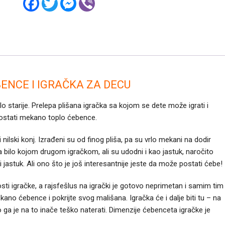
I
a
w
e
i
IGRAČKA
c
i
s
b
e
t
s
e
ZA
b
t
e
r
DECU
o
e
n
o
r
g
количина
k
e
r
BENCE I IGRAČKA ZA DECU
o starije. Prelepa plišana igračka sa kojom se dete može igrati i
ostati mekano toplo ćebence.
i nilski konj. Izrađeni su od finog pliša, pa su vrlo mekani na dodir
a bilo kojom drugom igračkom, ali su udodni i kao jastuk, naročito
 jastuk. Ali ono što je još interesantnije jeste da može postati ćebe!
sti igračke, a rajsfešlus na igrački je gotovo neprimetan i samim tim
ano ćebence i pokrijte svog mališana. Igračka će i dalje biti tu – na
 ga je na to inače teško naterati. Dimenzije ćebenceta igračke je