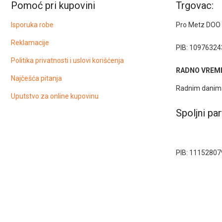
Pomoć pri kupovini
Trgovac:
Isporuka robe
Pro Metz DOO
Reklamacije
PIB: 10976324
Politika privatnosti i uslovi korišćenja
RADNO VREME
Najčešća pitanja
Radnim danima
Uputstvo za online kupovinu
Spoljni par
PIB: 11152807