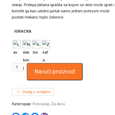
starije. Prelepa plišana igračka sa kojom se dete može igrati i
koristiti ga kao udobni jastuk samo jednim potezom može
postati mekano toplo ćebence.
IGRACKA
PLIŠANA
Naruči proizvod
IGRAČKA
3
U
1
Dodaj u omiljeno
–
JASTUK,
Категорије:
Putovanje
,
Za decu
ĆEBE
F
T
M
V