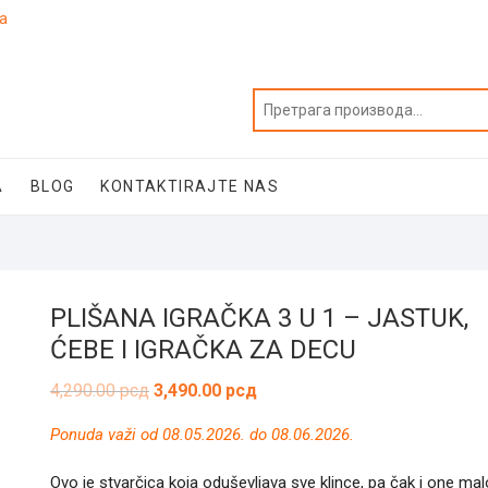
ja
A
BLOG
KONTAKTIRAJTE NAS
PLIŠANA IGRAČKA 3 U 1 – JASTUK,
ĆEBE I IGRAČKA ZA DECU
Оригинална
Тренутна
4,290.00
рсд
3,490.00
рсд
цена
цена
је
је:
Ponuda važi od 08.05.2026. do 08.06.2026.
била:
3,490.00 рсд.
4,290.00 рсд.
Ovo je stvarčica koja oduševljava sve klince, pa čak i one mal