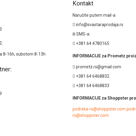
Kontakt
Naručite putem mail-a:
info@svastaraprodaja.rs
3
ili SMS-a:
:
+381 64 4780165
 8-16h, subotom 8-13h
INFORMACIJE za Prometz proi
prometz.rs@gmail.com
tner:
+381 64 6468832
+381 64 6468833
9
INFORMACIJE za Shoppster pro
podrska-rs@shoppster.com podr
rs@shoppster.com