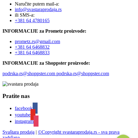
Naručite putem mail-a:
info@svastaraprodaja.rs
ili SMS-a:
+381 64 4780165
INFORMACIJE za Prometz proizvode:
prometz.rs@gmail.com
+381 64 6468832
+381 64 6468833
INFORMACIJE za Shoppster proizvode:
podrska-rs@shoppster.com podrska-rs@shoppster.com
Pratite nas
facebook
youtube
instagram
Svaštara prodaja
|
©Copyright svastaraprodaja.rs - sva prava
zadržana