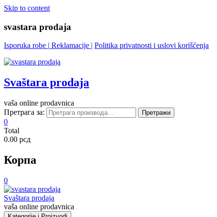
Skip to content
svastara prodaja
Isporuka robe
|
Reklamacije
|
Politika privatnosti i uslovi korišćenja
Svaštara prodaja
vaša online prodavnica
Претрага за:
Претражи
0
Total
0.00 рсд
Корпа
0
Svaštara prodaja
vaša online prodavnica
Kategorije i Proizvodi