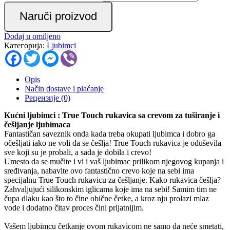
Naruči proizvod
Dodaj u omiljeno
Категорија:
Ljubimci
Facebook
Twitter
Messenger
Viber
Opis
Način dostave i plaćanje
Рецензије (0)
Kućni ljubimci : True Touch rukavica sa crevom za tuširanje i
češljanje ljubimaca
Fantastičan saveznik onda kada treba okupati ljubimca i dobro ga
očešljati iako ne voli da se češlja! True Touch rukavica je oduševila
sve koji su je probali, a sada je dobila i crevo!
Umesto da se mučite i vi i vaš ljubimac prilikom njegovog kupanja i
sređivanja, nabavite ovo fantastično crevo koje na sebi ima
specijalnu True Touch rukavicu za češljanje. Kako rukavica češlja?
Zahvaljujući silikonskim iglicama koje ima na sebi! Samim tim ne
čupa dlaku kao što to čine obične četke, a kroz nju prolazi mlaz
vode i dodatno čitav proces čini prijatnijim.
Vašem ljubimcu četkanje ovom rukavicom ne samo da neće smetati,