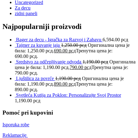
Uncategorized
Za decu
zidni paneli
Najpopularniji proizvodi
Bager za decu - Igračka za Razvoj i Zabavu
6,594.00
рсд
Tajmer za kuvanje jaja
1,250.00
рсд
Оригинална цена је
била: 1,250.00 рсд.
690.00
рсд
Тренутна цена је:
690.00 рсд.
Sredstvo za odčepljivanje odvoda
1,190.00
рсд
Оригинална
цена је била: 1,190.00 рсд.
790.00
рсд
Тренутна цена је:
790.00 рсд.
Ljuštilica za povrće
1,190.00
рсд
Оригинална цена је
била: 1,190.00 рсд.
890.00
рсд
Тренутна цена је:
890.00 рсд.
Svetleća Kutija za Poklon: Personalizujte Svoj Prostor
1,190.00
рсд
Pomoć pri kupovini
Isporuka robe
Reklamacije