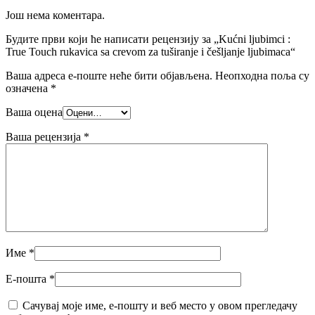
Још нема коментара.
Будите први који ће написати рецензију за „Kućni ljubimci :
True Touch rukavica sa crevom za tuširanje i češljanje ljubimaca“
Ваша адреса е-поште неће бити објављена.
Неопходна поља су
означена
*
Ваша оцена
Ваша рецензија
*
Име
*
Е-пошта
*
Сачувај моје име, е-пошту и веб место у овом прегледачу