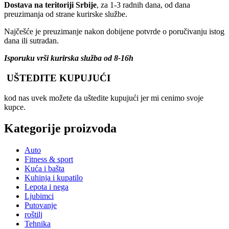
Dostava na teritoriji Srbije
, za 1-3 radnih dana, od dana
preuzimanja od strane kurirske službe.
Najčešće je preuzimanje nakon dobijene potvrde o poručivanju istog
dana ili sutradan.
Isporuku vrši kurirska služba od 8-16h
UŠTEDITE KUPUJUĆI
kod nas uvek možete da uštedite kupujući jer mi cenimo svoje
kupce.
Kategorije proizvoda
Auto
Fitness & sport
Kuća i bašta
Kuhinja i kupatilo
Lepota i nega
Ljubimci
Putovanje
roštilj
Tehnika