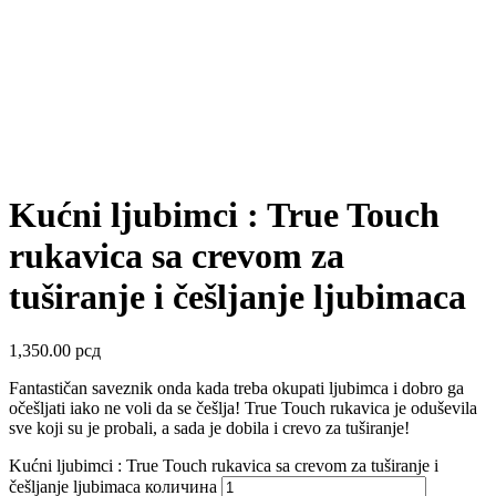
Kućni ljubimci : True Touch
rukavica sa crevom za
tuširanje i češljanje ljubimaca
1,350.00
рсд
Fantastičan saveznik onda kada treba okupati ljubimca i dobro ga
očešljati iako ne voli da se češlja! True Touch rukavica je oduševila
sve koji su je probali, a sada je dobila i crevo za tuširanje!
Kućni ljubimci : True Touch rukavica sa crevom za tuširanje i
češljanje ljubimaca количина