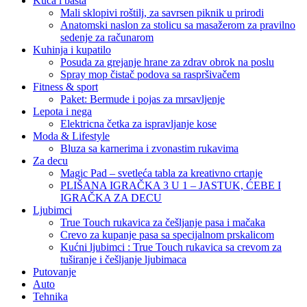
Kuća i bašta
Mali sklopivi roštilj, za savrsen piknik u prirodi
Anatomski naslon za stolicu sa masažerom za pravilno
sedenje za računarom
Kuhinja i kupatilo
Posuda za grejanje hrane za zdrav obrok na poslu
Spray mop čistač podova sa raspršivačem
Fitness & sport
Paket: Bermude i pojas za mrsavljenje
Lepota i nega
Elektricna četka za ispravljanje kose
Moda & Lifestyle
Bluza sa karnerima i zvonastim rukavima
Za decu
Magic Pad – svetleća tabla za kreativno crtanje
PLIŠANA IGRAČKA 3 U 1 – JASTUK, ĆEBE I
IGRAČKA ZA DECU
Ljubimci
True Touch rukavica za češljanje pasa i mačaka
Crevo za kupanje pasa sa specijalnom prskalicom
Kućni ljubimci : True Touch rukavica sa crevom za
tuširanje i češljanje ljubimaca
Putovanje
Auto
Tehnika