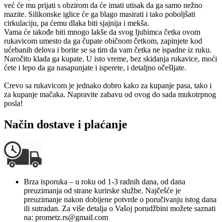
već će mu prijati s obzirom da će imati utisak da ga samo nežno
mazite. Silikonske iglice će ga blago masirati i tako poboljšati
cirkulaciju, pa ćemu dlaka biti sjajnija i mekša.
Vama će takođe biti mnogo lakše da svog ljubimca četka ovom
rukavicom umesto da ga čupate običnom četkom, zapinjete kod
ućebanih delova i borite se sa tim da vam četka ne ispadne iz ruku.
Naročito klada ga kupate. U isto vreme, bez skidanja rukavice, moći
ćete i lepo da ga nasapunjate i isperete, i detaljno očešljate.
Crevo sa rukavicom je jednako dobro kako za kupanje pasa, tako i
za kupanje mačaka. Napravite zabavu od ovog do sada mukotrpnog
posla!
Način dostave i plaćanje
Brza isporuka – u roku od 1-3 radnih dana, od dana
preuzimanja od strane kurirske službe. Najčešće je
preuzimanje nakon dobijene potvrde o poručivanju istog dana
ili sutradan. Za više detalja o Vašoj porudžbini možete saznati
na: prometz.rs@gmail.com