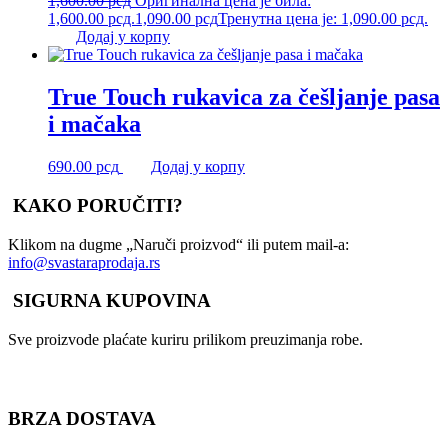
1,600.00
рсд
Оригинална цена је била:
1,600.00 рсд.
1,090.00
рсд
Тренутна цена је: 1,090.00 рсд.
Додај у корпу
True Touch rukavica za češljanje pasa
i mačaka
690.00
рсд
Додај у корпу
KAKO PORUČITI?
Klikom na dugme „Naruči proizvod“ ili putem mail-a:
info@svastaraprodaja.rs
SIGURNA KUPOVINA
Sve proizvode plaćate kuriru prilikom preuzimanja robe.
BRZA DOSTAVA