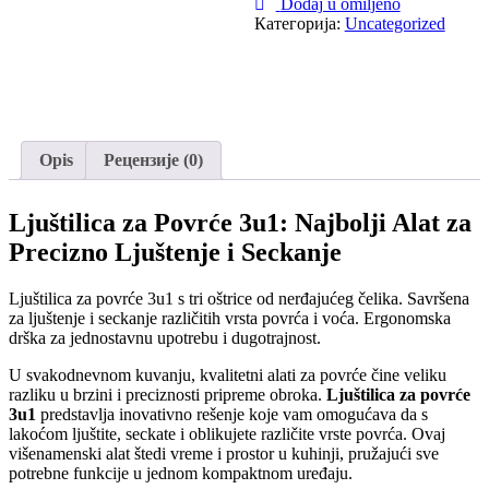
Dodaj u omiljeno
Категорија:
Uncategorized
Opis
Рецензије (0)
Ljuštilica za Povrće 3u1: Najbolji Alat za
Precizno Ljuštenje i Seckanje
Ljuštilica za povrće 3u1 s tri oštrice od nerđajućeg čelika. Savršena
za ljuštenje i seckanje različitih vrsta povrća i voća. Ergonomska
drška za jednostavnu upotrebu i dugotrajnost.
U svakodnevnom kuvanju, kvalitetni alati za povrće čine veliku
razliku u brzini i preciznosti pripreme obroka.
Ljuštilica za povrće
3u1
predstavlja inovativno rešenje koje vam omogućava da s
lakoćom ljuštite, seckate i oblikujete različite vrste povrća. Ovaj
višenamenski alat štedi vreme i prostor u kuhinji, pružajući sve
potrebne funkcije u jednom kompaktnom uređaju.