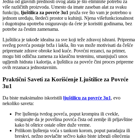
Jedna od glavnih prednosti ovog alata je što eliminiše potrebu za
više različitih proizvoda. Umesto da imate zaseban alat za svaku
funkciju,
ljuštilica za povrće 3u1
pruža sve što vam je potrebno u
jednom uređaju, štedeći prostor u kuhinji. Njena višefunkcionalnost
i dugotrajna upotreba osiguravaju da ćete je koristiti godinama, bez
potrebe za čestim zamenama.
Ljuštilica je takođe idealna za sve koji teže zdravoj ishrani. Priprema
svežeg povrća postaje brža i lakša, što vas može motivisati da češće
pripremate zdrave obroke kod kuće. Povrćni rezanci, na primer,
mogu biti odlična zamena za klasičnu testeninu, smanjujući unos
ugljenih hidrata i kalorija, a ljuštilica za povrće čini proces pripreme
ovih rezanaca jednostavnim.
Praktični Saveti za Korišćenje Ljuštilice za Povrće
3u1
Da biste maksimalno iskoristili
ljuštilicu za povrće 3u1
, evo
nekoliko saveta:
Pre ljuštenja tvrdog povrća, poput krompira ili cvekle,
osigurajte da je površina povrća čista od zemlje ili prljavštine
kako bi oštrice ostale oštre duže vreme.
Prilikom ljuštenja voća s tankom korom, poput paradajza ili
breskvi, nežno povlačite sečivo kako biste izbegli oštećenja