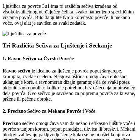
Ljuštilica za povrće 3u1 ima tri različita sečiva izrađena od
visokokvalitetnog nerđajućeg čelika, svako namenjeno specifičnim
vrstama povrća. Bilo da gulite tvrdo korenasto povrće ili mekano
voće, ovaj alat je savršen za svaki zadatak.
Tri Različita Sečiva za Ljuštenje i Seckanje
1. Ravno Sečivo za Čvrsto Povrće
Ravno sečivo
je idealno za ljuštenje povrća poput šargarepe,
krompira, cvekle i celera. Njegova oštrina omogućava efikasno
uklanjanje kore, a ravnomeran dizajn garantuje da će svaki potez
ukloniti samo onoliko koliko je potrebno, bez oštećenja unutrašnjeg
dela povrća. Ovo sečivo je savršeno za pripremu povrća za kuvane,
pržene ili pečene obroke.
2. Precizno Sečivo za Mekano Povrće i Voće
Precizno sečivo
omogućava vam da nežno i efikasno ljuštite voće i
povrće s tanjom korom, poput paradajza, tikvica ili breskvi. Mekani
plodovi zahtevaju pažljivo ljuštenje kako se ne bi oštetila njihova