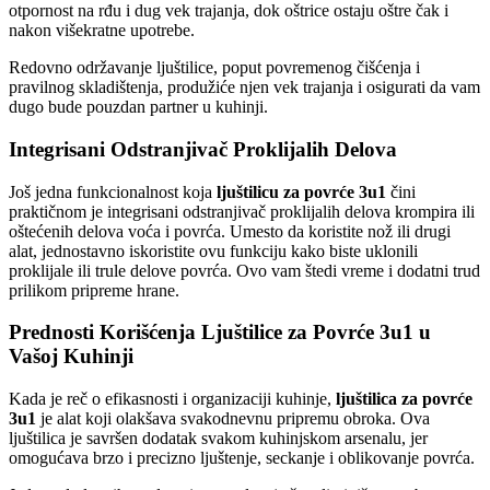
otpornost na rđu i dug vek trajanja, dok oštrice ostaju oštre čak i
nakon višekratne upotrebe.
Redovno održavanje ljuštilice, poput povremenog čišćenja i
pravilnog skladištenja, produžiće njen vek trajanja i osigurati da vam
dugo bude pouzdan partner u kuhinji.
Integrisani Odstranjivač Proklijalih Delova
Još jedna funkcionalnost koja
ljuštilicu za povrće 3u1
čini
praktičnom je integrisani odstranjivač proklijalih delova krompira ili
oštećenih delova voća i povrća. Umesto da koristite nož ili drugi
alat, jednostavno iskoristite ovu funkciju kako biste uklonili
proklijale ili trule delove povrća. Ovo vam štedi vreme i dodatni trud
prilikom pripreme hrane.
Prednosti Korišćenja Ljuštilice za Povrće 3u1 u
Vašoj Kuhinji
Kada je reč o efikasnosti i organizaciji kuhinje,
ljuštilica za povrće
3u1
je alat koji olakšava svakodnevnu pripremu obroka. Ova
ljuštilica je savršen dodatak svakom kuhinjskom arsenalu, jer
omogućava brzo i precizno ljuštenje, seckanje i oblikovanje povrća.