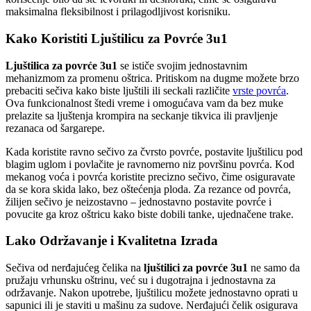
maksimalna fleksibilnost i prilagodljivost korisniku.
Kako Koristiti Ljuštilicu za Povrće 3u1
Ljuštilica za povrće 3u1
se ističe svojim jednostavnim
mehanizmom za promenu oštrica. Pritiskom na dugme možete brzo
prebaciti sečiva kako biste ljuštili ili seckali različite
vrste povrća
.
Ova funkcionalnost štedi vreme i omogućava vam da bez muke
prelazite sa ljuštenja krompira na seckanje tikvica ili pravljenje
rezanaca od šargarepe.
Kada koristite ravno sečivo za čvrsto povrće, postavite ljuštilicu pod
blagim uglom i povlačite je ravnomerno niz površinu povrća. Kod
mekanog voća i povrća koristite precizno sečivo, čime osiguravate
da se kora skida lako, bez oštećenja ploda. Za rezance od povrća,
žilijen sečivo je neizostavno – jednostavno postavite povrće i
povucite ga kroz oštricu kako biste dobili tanke, ujednačene trake.
Lako Održavanje i Kvalitetna Izrada
Sečiva od nerđajućeg čelika na
ljuštilici za povrće 3u1
ne samo da
pružaju vrhunsku oštrinu, već su i dugotrajna i jednostavna za
održavanje. Nakon upotrebe, ljuštilicu možete jednostavno oprati u
sapunici ili je staviti u mašinu za sudove. Nerđajući čelik osigurava