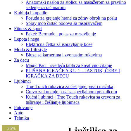
Anatomski naslon za stolicu sa masažerom za pravilno
sedenje za računarom
Kuhinja i kupatilo
Posuda za grejanje hrane za zdrav obrok na poslu
Spray mop čistač podova sa raspršivačem
Fitness & sport
Paket: Bermude i pojas za mrsavljenje
Lepota i nega
Elektricna četka za ispravljanje kose
Moda & Lifestyle
Bluza sa karnerima i zvonastim rukavima
Za decu
Magic Pad – svetleća tabla za kreativno crtanje
PLIŠANA IGRAČKA 3 U 1 – JASTUK, ĆEBE I
IGRAČKA ZA DECU
Ljubimci
True Touch rukavica za češljanje pasa i mačaka
Crevo za kupanje pasa sa specijalnom prskalicom
Kućni ljubimci : True Touch rukavica sa crevom za
tuširanje i češljanje ljubimaca
Putovanje
Auto
Tehnika
Ljuštilica za
- 25%