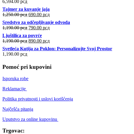
6,594.00
рсд
Tajmer za kuvanje jaja
Оригинална
Тренутна
1,250.00
рсд
690.00
рсд
цена
цена
Sredstvo za odčepljivanje odvoda
је
је:
Оригинална
Тренутна
1,190.00
рсд
790.00
рсд
била:
690.00 рсд.
цена
цена
Ljuštilica za povrće
1,250.00 рсд.
је
је:
Оригинална
Тренутна
1,190.00
рсд
890.00
рсд
била:
790.00 рсд.
цена
цена
Svetleća Kutija za Poklon: Personalizujte Svoj Prostor
1,190.00 рсд.
је
је:
1,190.00
рсд
била:
890.00 рсд.
1,190.00 рсд.
Pomoć pri kupovini
Isporuka robe
Reklamacije
Politika privatnosti i uslovi korišćenja
Najčešća pitanja
Uputstvo za online kupovinu
Trgovac: