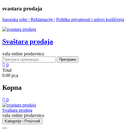
Skip
svastara prodaja
to
content
Isporuka robe
|
Reklamacije
|
Politika privatnosti i uslovi korišćenja
Svaštara prodaja
vaša online prodavnica
Претрага
Претражи
за:
0
Total
0.00 рсд
Корпа
0
Svaštara prodaja
vaša online prodavnica
Kategorije i Proizvodi