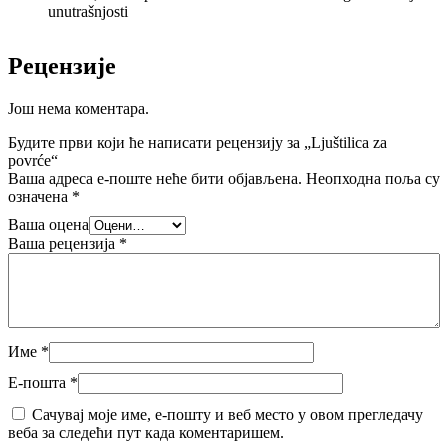
unutrašnjosti
Рецензије
Још нема коментара.
Будите први који ће написати рецензију за „Ljuštilica za
povrće“
Ваша адреса е-поште неће бити објављена.
Неопходна поља су
означена
*
Ваша оцена
Ваша рецензија
*
Име
*
Е-пошта
*
Сачувај моје име, е-пошту и веб место у овом прегледачу
веба за следећи пут када коментаришем.