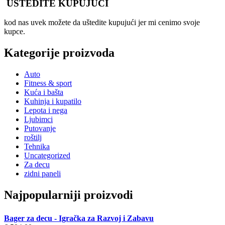
UŠTEDITE KUPUJUĆI
kod nas uvek možete da uštedite kupujući jer mi cenimo svoje
kupce.
Kategorije proizvoda
Auto
Fitness & sport
Kuća i bašta
Kuhinja i kupatilo
Lepota i nega
Ljubimci
Putovanje
roštilj
Tehnika
Uncategorized
Za decu
zidni paneli
Najpopularniji proizvodi
Bager za decu - Igračka za Razvoj i Zabavu