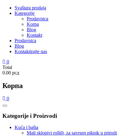
Svaštara prodaja
Kategorije
Prodavnica
Korpa
Blog
Kontakt
Prodavnica
Blog
Kontaktirajte nas
0
Total
0.00 рсд
Корпа
0
Catalog
Menu
Kategorije i Proizvodi
Kuća i bašta
Mali sklopivi roštilj, za savrsen piknik u prirodi