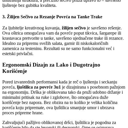
unutrašnja struktura, a precizno sečivo pruža upravo to – savršeno
ljuštenje bez gubitka kvaliteta.
3. Žilijen Sečivo za Rezanje Povrća na Tanke Trake
Za ljubitelje kreativnog kuvanja,
žilijen sečivo
je savršeno rešenje.
Ova oštrica omogućava vam da povrće poput tikvica, šargarepe ili
krastavaca pretvorite u tanke, savršeno ujednačene trake ili rezance.
Idealno za pripremu svežih salata, garnir ili niskokaloričnih
zamenica za testeninu. Rezultati su ne samo funkcionalni već i
estetski privlačni.
Ergonomski Dizajn za Lako i Dugotrajno
Korišćenje
Pored izvanrednih performansi kada je reč o ljuštenju i seckanju
povrća,
ljuštilica za povrće 3u1
je dizajnirana s posebnom pažnjom
na ergonomiju. Drška je oblikovana tako da pruži udobno držanje i
minimalni pritisak na ruke i zglobove, što omogućava duže
korišćenje bez napora. Bez obzira na to koliko je velika količina
povrća koju pripremate, ova ljuštilica smanjuje umor i ubrzava
proces pripreme hrane.
Zahvaljujući pažljivo oblikovanoj dršci, ljuštilica je pogodna za
korišćenje bilo da ste levoruki ili desnoruki, čime se osigurava