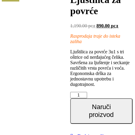
povrće
Оригинална
Тренутн
1,190.00
рсд
890.00
рсд
цена
цена
Rasprodaja traje do isteka
је
је:
zaliha
била:
890.00 р
1,190.00 рсд.
Ljuštilica za povrće 3u1 s tri
oštrice od nerđajućeg čelika.
Savršena za ljuštenje i seckanje
različitih vrsta povrća i voća.
Ergonomska drška za
jednostavnu upotrebu i
dugotrajnost.
Ljuštilica
za
povrće
Naruči
количина
proizvod