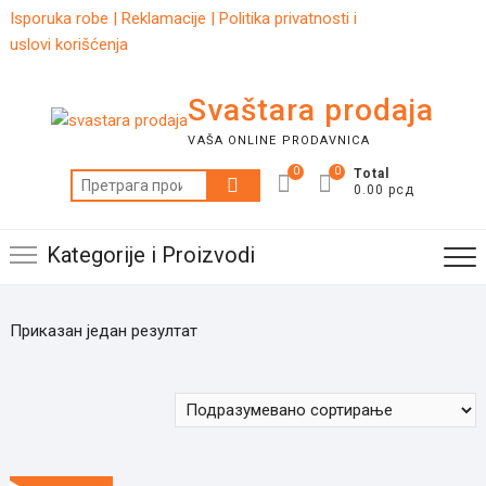
Skip
Isporuka robe
|
Reklamacije
|
Politika privatnosti i
to
uslovi korišćenja
content
Svaštara prodaja
VAŠA ONLINE PRODAVNICA
0
0
Total
Претрага
0.00 рсд
за:
Kategorije i Proizvodi
Приказан један резултат