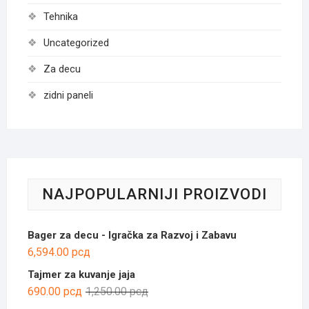
Tehnika
Uncategorized
Za decu
zidni paneli
NAJPOPULARNIJI PROIZVODI
Bager za decu - Igračka za Razvoj i Zabavu
6,594.00
рсд
Tajmer za kuvanje jaja
Оригинална
Тренутна
690.00
рсд
1,250.00
рсд
цена
цена