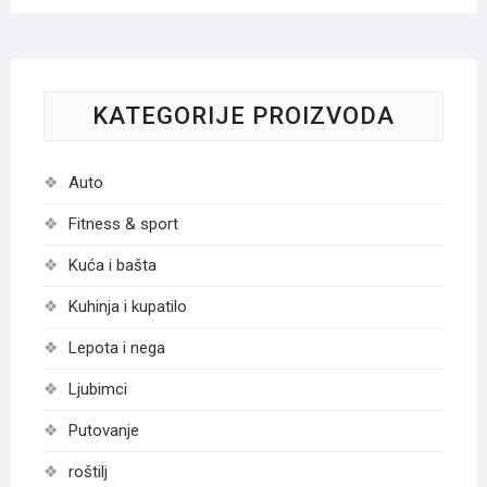
KATEGORIJE PROIZVODA
Auto
Fitness & sport
Kuća i bašta
Kuhinja i kupatilo
Lepota i nega
Ljubimci
Putovanje
roštilj