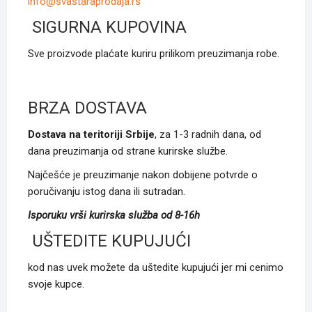
info@svastaraprodaja.rs
SIGURNA KUPOVINA
Sve proizvode plaćate kuriru prilikom preuzimanja robe.
BRZA DOSTAVA
Dostava na teritoriji Srbije
, za 1-3 radnih dana, od
dana preuzimanja od strane kurirske službe.
Najčešće je preuzimanje nakon dobijene potvrde o
poručivanju istog dana ili sutradan.
Isporuku vrši kurirska služba od 8-16h
UŠTEDITE KUPUJUĆI
kod nas uvek možete da uštedite kupujući jer mi cenimo
svoje kupce.