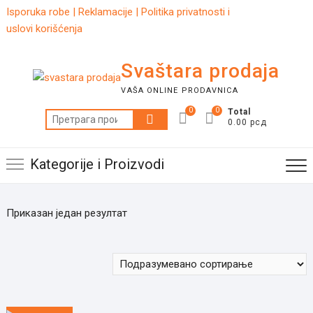
Skip
Isporuka robe
|
Reklamacije
|
Politika privatnosti i
to
uslovi korišćenja
content
Svaštara prodaja
VAŠA ONLINE PRODAVNICA
0
0
Total
Претрага
0.00 рсд
за:
Kategorije i Proizvodi
Приказан један резултат