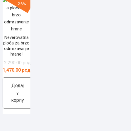
- 36%
Neverovatna
ploča za brzo
odmrzavanje
hrane!
Оригинална
Тренутна
2,290.00
рсд
цена
цена
1,470.00
рсд
је
је:
била:
1,470.00 рсд.
Додај
2,290.00 рсд.
у
корпу