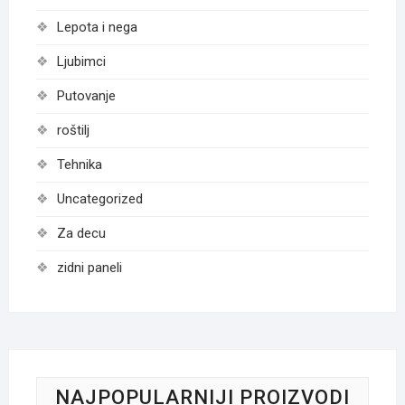
Lepota i nega
Ljubimci
Putovanje
roštilj
Tehnika
Uncategorized
Za decu
zidni paneli
NAJPOPULARNIJI PROIZVODI