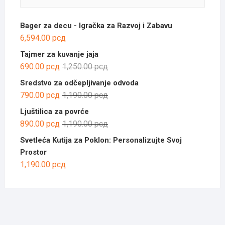
Bager za decu - Igračka za Razvoj i Zabavu
6,594.00
рсд
Tajmer za kuvanje jaja
Оригинална
Тренутна
690.00
рсд
1,250.00
рсд
цена
цена
Sredstvo za odčepljivanje odvoda
је
је:
Оригинална
Тренутна
790.00
рсд
1,190.00
рсд
била:
690.00 рсд.
цена
цена
Ljuštilica za povrće
1,250.00 рсд.
је
је:
Оригинална
Тренутна
890.00
рсд
1,190.00
рсд
била:
790.00 рсд.
цена
цена
Svetleća Kutija za Poklon: Personalizujte Svoj
1,190.00 рсд.
је
је:
Prostor
била:
890.00 рсд.
1,190.00
рсд
1,190.00 рсд.