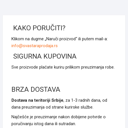
KAKO PORUČITI?
Klikom na dugme „Naruči proizvod“ ili putem mail-a:
info@svastaraprodaja.rs
SIGURNA KUPOVINA
Sve proizvode plaćate kuriru prilikom preuzimanja robe.
BRZA DOSTAVA
Dostava na teritoriji Srbije
, za 1-3 radnih dana, od
dana preuzimanja od strane kurirske službe.
Najčešće je preuzimanje nakon dobijene potvrde o
poručivanju istog dana ili sutradan.