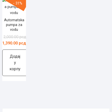
- 31%
Automatska
pumpa za
vodu
Оригинална
Тренутна
2,000.00
рсд
цена
цена
1,390.00
рсд
је
је:
била:
1,390.00 рсд.
Додај
2,000.00 рсд.
у
корпу