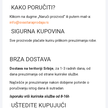
KAKO PORUČITI?
Klikom na dugme „Naruči proizvod“ ili putem mail-a:
info@svastaraprodaja.rs
SIGURNA KUPOVINA
Sve proizvode plaćate kuriru prilikom preuzimanja robe.
BRZA DOSTAVA
Dostava na teritoriji Srbije
, za 1-3 radnih dana, od
dana preuzimanja od strane kurirske službe.
Najčešće je preuzimanje nakon dobijene potvrde o
poručivanju istog dana ili sutradan.
Isporuku vrši kurirska služba od 8-16h
UŠTEDITE KUPUJUĆI