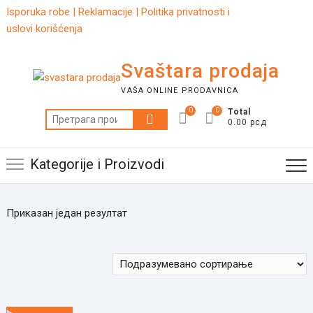
Skip
Isporuka robe
|
Reklamacije
|
Politika privatnosti i
to
uslovi korišćenja
content
Svaštara prodaja
VAŠA ONLINE PRODAVNICA
0
0
Total
Претрага
0.00 рсд
за:
Kategorije i Proizvodi
Приказан један резултат