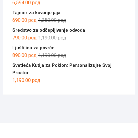
6,594.00
рсд
Tajmer za kuvanje jaja
Оригинална
Тренутна
690.00
рсд
1,250.00
рсд
цена
цена
Sredstvo za odčepljivanje odvoda
је
је:
Оригинална
Тренутна
790.00
рсд
1,190.00
рсд
била:
690.00 рсд.
цена
цена
Ljuštilica za povrće
1,250.00 рсд.
је
је:
Оригинална
Тренутна
890.00
рсд
1,190.00
рсд
била:
790.00 рсд.
цена
цена
Svetleća Kutija za Poklon: Personalizujte Svoj
1,190.00 рсд.
је
је:
Prostor
била:
890.00 рсд.
1,190.00
рсд
1,190.00 рсд.