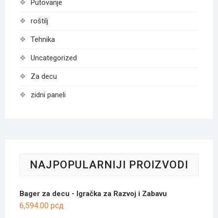
Putovanje
roštilj
Tehnika
Uncategorized
Za decu
zidni paneli
NAJPOPULARNIJI PROIZVODI
Bager za decu - Igračka za Razvoj i Zabavu
6,594.00
рсд