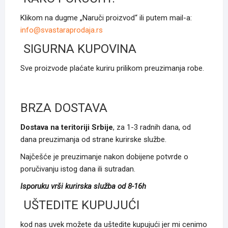
Klikom na dugme „Naruči proizvod“ ili putem mail-a:
info@svastaraprodaja.rs
SIGURNA KUPOVINA
Sve proizvode plaćate kuriru prilikom preuzimanja robe.
BRZA DOSTAVA
Dostava na teritoriji Srbije
, za 1-3 radnih dana, od
dana preuzimanja od strane kurirske službe.
Najčešće je preuzimanje nakon dobijene potvrde o
poručivanju istog dana ili sutradan.
Isporuku vrši kurirska služba od 8-16h
UŠTEDITE KUPUJUĆI
kod nas uvek možete da uštedite kupujući jer mi cenimo