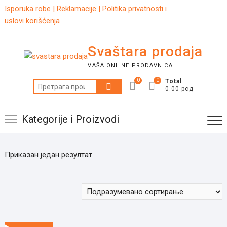
Skip
Isporuka robe
|
Reklamacije
|
Politika privatnosti i
to
uslovi korišćenja
content
Svaštara prodaja
VAŠA ONLINE PRODAVNICA
0
0
Total
Претрага
0.00 рсд
за:
Kategorije i Proizvodi
Приказан један резултат