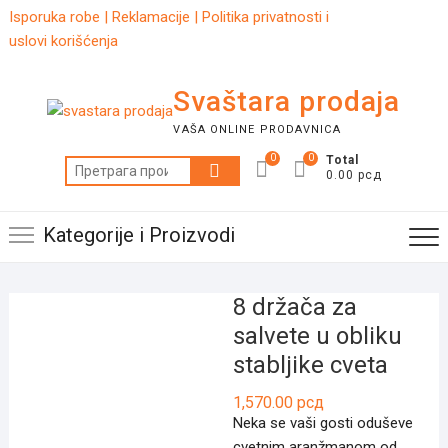
Skip
Isporuka robe
|
Reklamacije
|
Politika privatnosti i
to
uslovi korišćenja
content
Svaštara prodaja
VAŠA ONLINE PRODAVNICA
0
0
Total
Претрага
0.00 рсд
за:
Kategorije i Proizvodi
8 držača za
salvete u obliku
stabljike cveta
1,570.00
рсд
Neka se vaši gosti oduševe
cvetnim aranžmanom od