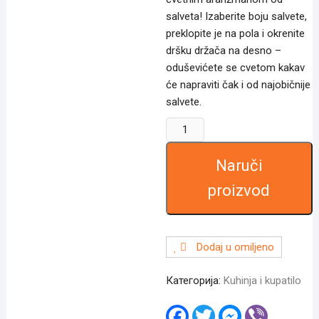
salveta! Izaberite boju salvete,
preklopite je na pola i okrenite
dršku držača na desno –
oduševićete se cvetom kakav
će napraviti čak i od najobičnije
salvete.
8
držača
za
Naruči
salvete
proizvod
u
obliku
stabljike
cveta
Dodaj u omiljeno
количина
Категорија:
Kuhinja i kupatilo
F
T
M
V