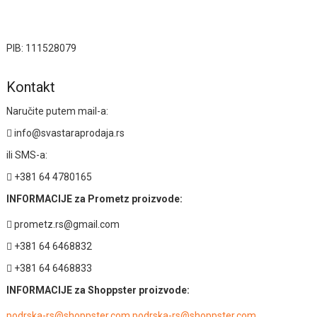
PIB: 111528079
Kontakt
Naručite putem mail-a:
info@svastaraprodaja.rs
ili SMS-a:
+381 64 4780165
INFORMACIJE za Prometz proizvode:
prometz.rs@gmail.com
+381 64 6468832
+381 64 6468833
INFORMACIJE za Shoppster proizvode:
podrska-rs@shoppster.com podrska-rs@shoppster.com