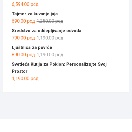
6,594.00
рсд
Tajmer za kuvanje jaja
Оригинална
Тренутна
690.00
рсд
1,250.00
рсд
цена
цена
Sredstvo za odčepljivanje odvoda
је
је:
Оригинална
Тренутна
790.00
рсд
1,190.00
рсд
била:
690.00 рсд.
цена
цена
Ljuštilica za povrće
1,250.00 рсд.
је
је:
Оригинална
Тренутна
890.00
рсд
1,190.00
рсд
била:
790.00 рсд.
цена
цена
Svetleća Kutija za Poklon: Personalizujte Svoj
1,190.00 рсд.
је
је:
Prostor
била:
890.00 рсд.
1,190.00
рсд
1,190.00 рсд.