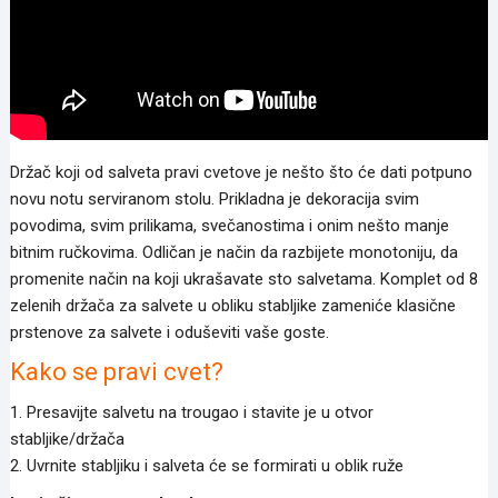
Držač koji od salveta pravi cvetove je nešto što će dati potpuno
novu notu serviranom stolu. Prikladna je dekoracija svim
povodima, svim prilikama, svečanostima i onim nešto manje
bitnim ručkovima. Odličan je način da razbijete monotoniju, da
promenite način na koji ukrašavate sto salvetama. Komplet od 8
zelenih držača za salvete u obliku stabljike zameniće klasične
prstenove za salvete i oduševiti vaše goste.
Kako se pravi cvet?
1. Presavijte salvetu na trougao i stavite je u otvor
stabljike/držača
2. Uvrnite stabljiku i salveta će se formirati u oblik ruže