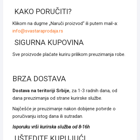
могу
KAKO PORUČITI?
бити
изабране
Klikom na dugme „Naruči proizvod“ ili putem mail-a:
на
info@svastaraprodaja.rs
страници
SIGURNA KUPOVINA
производа.
Sve proizvode plaćate kuriru prilikom preuzimanja robe.
BRZA DOSTAVA
Dostava na teritoriji Srbije
, za 1-3 radnih dana, od
dana preuzimanja od strane kurirske službe.
Najčešće je preuzimanje nakon dobijene potvrde o
poručivanju istog dana ili sutradan.
Isporuku vrši kurirska služba od 8-16h
UŠTEDITE KUPUJUĆI