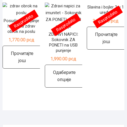
Slavina i bojler 2 u 1
Rasprodato
uređaj
Rasprodato
Rasprodato
3,150.00
рсд
Posuda za grejanje
hrane za zdrav
obrok na poslu
ZDRAVI NAPICI:
Прочитајте
1,770.00
рсд
Sokovnik ZA
још
PONETI na USB
punjenje
Прочитајте
1,990.00
рсд
још
Одаберите
опције
Овај
производ
има
више
варијанти.
Опције