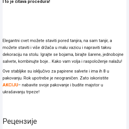
I to je čitava procedura!
Elegantni cvet možete staviti pored tanjira, na sam tanjir, a
možete staviti i više držača u malu vazicu i napraviti takvu
dekoraciju na stolu. Igrajte se bojama, birajte šarene, jednobojne
salvete, kombinujte boje… Kako vam volja i raspoloženje nalažu!
Ove stabljike su isključivo za papirene salvete i ima ih 8 u
pakovanju. Rok upotrebe je neograničen. Zato iskoristite
AKCIJU
– nabavite svoje pakovanje i budite majstor u
ukrašavanju trpeze!
Рецензије