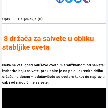
a
w
e
i
c
i
s
b
e
t
s
e
b
t
e
r
o
e
n
Opis
Рецензије (0)
o
r
g
k
e
r
8 držača za salvete u obliku
stabljike cveta
Neka se vaši gosti oduševe cvetnim aranžmanom od salveta!
Izaberite boju salvete, preklopite je na pola i okrenite dršku
držača na desno – oduševićete se cvetom kakav će napraviti
čak i od najobičnije salvete.