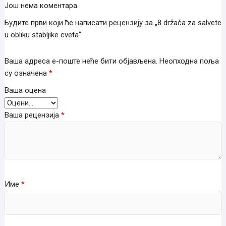
Још нема коментара.
Будите први који ће написати рецензију за „8 držača za salvete
u obliku stabljike cveta“
Ваша адреса е-поште неће бити објављена.
Неопходна поља
су означена
*
Ваша оцена
Ваша рецензија
*
Име
*