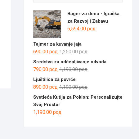
Bager za decu - Igračka
za Razvoj i Zabavu
6,594.00
рсд
Tajmer za kuvanje jaja
Оригинална
Тренутна
690.00
рсд
1,250.00
рсд
цена
цена
Sredstvo za odčepljivanje odvoda
је
је:
Оригинална
Тренутна
790.00
рсд
1,190.00
рсд
била:
690.00 рсд.
цена
цена
Ljuštilica za povrće
1,250.00 рсд.
је
је:
Оригинална
Тренутна
890.00
рсд
1,190.00
рсд
била:
790.00 рсд.
цена
цена
Svetleća Kutija za Poklon: Personalizujte
1,190.00 рсд.
је
је:
Svoj Prostor
била:
890.00 рсд.
1,190.00
рсд
1,190.00 рсд.