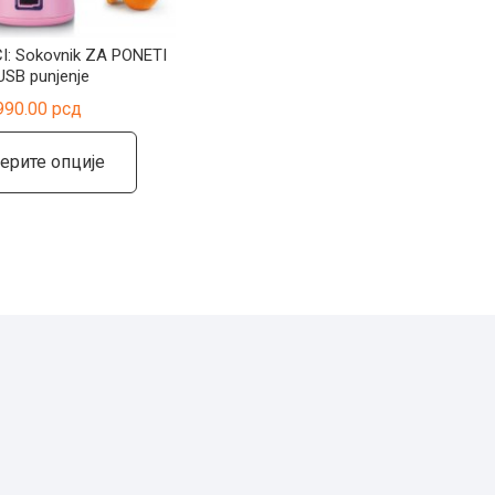
I: Sokovnik ZA PONETI
USB punjenje
990.00
рсд
Овај
ерите опције
производ
има
више
варијанти.
Опције
могу
бити
изабране
на
страници
производа.