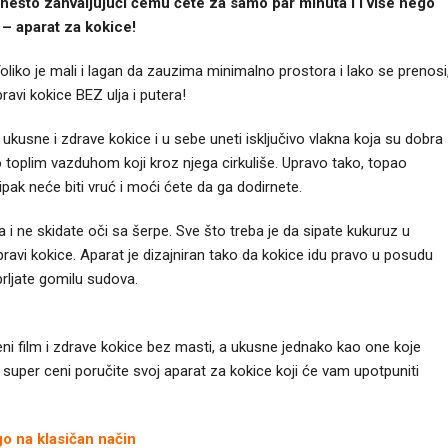
i nešto zahvaljujući čemu ćete za samo par minuta i i više nego
– aparat za kokice!
! Toliko je mali i lagan da zauzima minimalno prostora i lako se prenosi
avi kokice BEZ ulja i putera!
 ukusne i zdrave kokice i u sebe uneti isključivo vlakna koja su dobra
o toplim vazduhom koji kroz njega cirkuliše. Upravo tako, topao
pak neće biti vruć i moći ćete da ga dodirnete.
a i ne skidate oči sa šerpe. Sve što treba je da sipate kukuruz u
ravi kokice. Aparat je dizajniran tako da kokice idu pravo u posudu
prljate gomilu sudova.
eni film i zdrave kokice bez masti, a ukusne jednako kao one koje
 super ceni poručite svoj aparat za kokice koji će vam upotpuniti
go na klasičan način