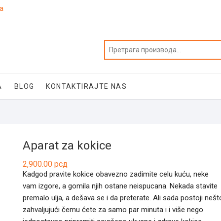
ja
A
BLOG
KONTAKTIRAJTE NAS
Aparat za kokice
2,900.00
рсд
Kadgod pravite kokice obavezno zadimite celu kuću, neke
vam izgore, a gomila njih ostane neispucana. Nekada stavite
premalo ulja, a dešava se i da preterate. Ali sada postoji nešt
zahvaljujući čemu ćete za samo par minuta i i više nego