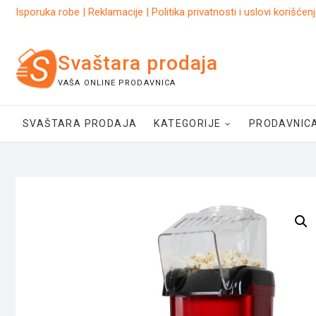
Skip
Isporuka robe
|
Reklamacije
|
Politika privatnosti i uslovi korišćen
to
content
Svaštara prodaja
VAŠA ONLINE PRODAVNICA
SVAŠTARA PRODAJA
KATEGORIJE
PRODAVNIC