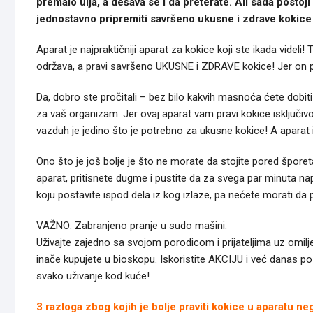
premalo ulja, a dešava se i da preterate. Ali sada postoj
jednostavno pripremiti savršeno ukusne i zdrave kokice 
Aparat je najpraktičniji aparat za kokice koji ste ikada videli
održava, a pravi savršeno UKUSNE i ZDRAVE kokice! Jer on pr
Da, dobro ste pročitali – bez bilo kakvih masnoća ćete dobiti
za vaš organizam. Jer ovaj aparat vam pravi kokice isključiv
vazduh je jedino što je potrebno za ukusne kokice! A aparat i
Ono što je još bolje je što ne morate da stojite pored šporet
aparat, pritisnete dugme i pustite da za svega par minuta nap
koju postavite ispod dela iz kog izlaze, pa nećete morati da 
VAŽNO: Zabranjeno pranje u sudo mašini.
Uživajte zajedno sa svojom porodicom i prijateljima uz omilj
inače kupujete u bioskopu. Iskoristite AKCIJU i već danas po
svako uživanje kod kuće!
3 razloga zbog kojih je bolje praviti kokice u aparatu ne