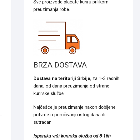
Sve proizvode plaćate kuriru prilikom
preuzimanja robe.
BRZA DOSTAVA
Dostava na teritoriji Srbije
, za 1-3 radnih
dana, od dana preuzimanja od strane
kurirske službe.
Najčešće je preuzimanje nakon dobijene
potvrde o poručivanju istog dana ili
sutradan.
Isporuku vrši kurirska služba od 8-16h