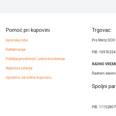
Pomoć pri kupovini
Trgovac:
Isporuka robe
Pro Metz DOO
Reklamacije
PIB: 10976324
Politika privatnosti i uslovi korišćenja
RADNO VREME
Najčešća pitanja
Radnim danima
Uputstvo za online kupovinu
Spoljni par
PIB: 11152807