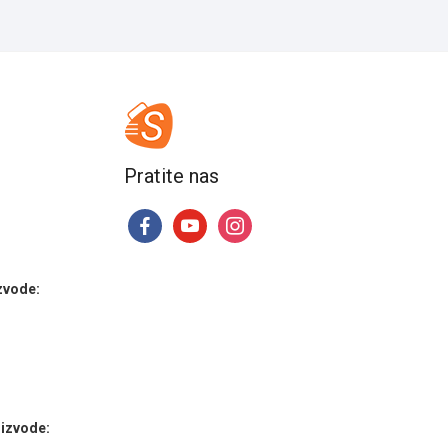
Pratite nas
facebook
youtube
instagram
zvode:
izvode: