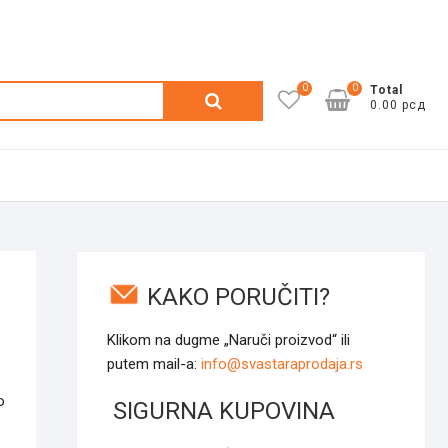
0
0
Претрага
Total
0.00 рсд
за:
KAKO PORUČITI?
Klikom na dugme „Naruči proizvod“ ili
putem mail-a:
info@svastaraprodaja.rs
o
SIGURNA KUPOVINA