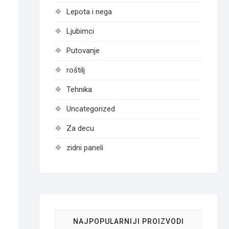
Lepota i nega
Ljubimci
Putovanje
roštilj
Tehnika
Uncategorized
Za decu
zidni paneli
NAJPOPULARNIJI PROIZVODI