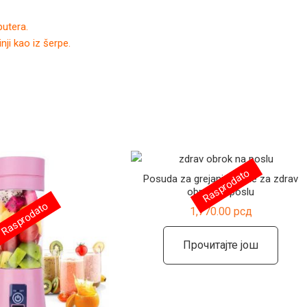
putera.
nji kao iz šerpe.
Rasprodato
Posuda za grejanje hrane za zdrav
obrok na poslu
Rasprodato
1,770.00
рсд
Прочитајте још