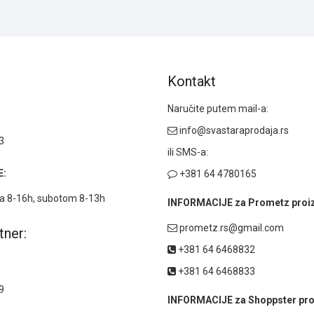
Kontakt
Naručite putem mail-a:
info@svastaraprodaja.rs
3
ili SMS-a:
:
+381 64 4780165
 8-16h, subotom 8-13h
INFORMACIJE za Prometz proi
prometz.rs@gmail.com
tner:
+381 64 6468832
+381 64 6468833
9
INFORMACIJE za Shoppster pro