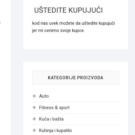
UŠTEDITE KUPUJUĆI
,
kod nas uvek možete da uštedite kupujući
jer mi cenimo svoje kupce.
KATEGORIJE PROIZVODA
Auto
Fitness & sport
Kuća i bašta
Kuhinja i kupatilo