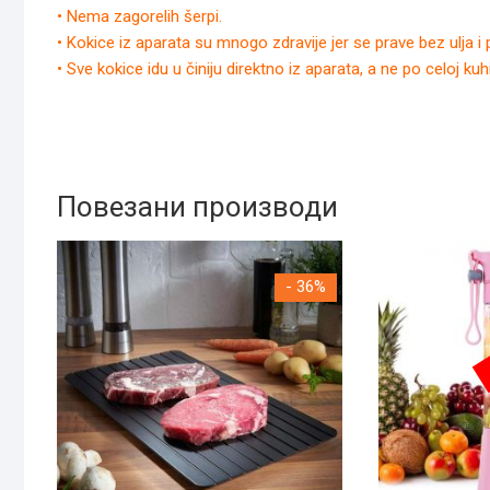
• Nema zagorelih šerpi.
• Kokice iz aparata su mnogo zdravije jer se prave bez ulja i 
• Sve kokice idu u činiju direktno iz aparata, a ne po celoj kuhi
Повезани производи
- 36%