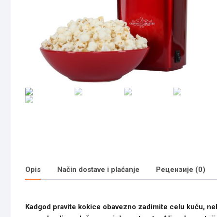
Opis
Način dostave i plaćanje
Рецензије (0)
Kadgod pravite kokice obavezno zadimite celu kuću, nek