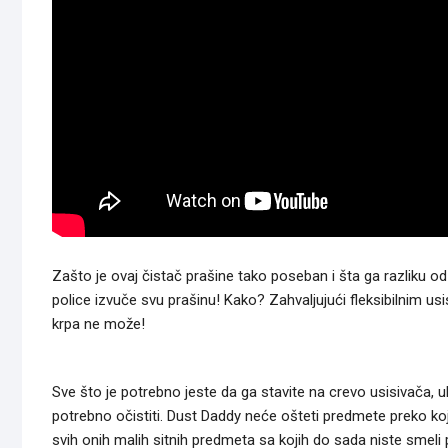
Zašto je ovaj čistač prašine tako poseban i šta ga razliku o
police izvuče svu prašinu! Kako? Zahvaljujući fleksibilnim u
krpa ne može!
Sve što je potrebno jeste da ga stavite na crevo usisivača, u
potrebno očistiti. Dust Daddy neće ošteti predmete preko koj
svih onih malih sitnih predmeta sa kojih do sada niste smeli 