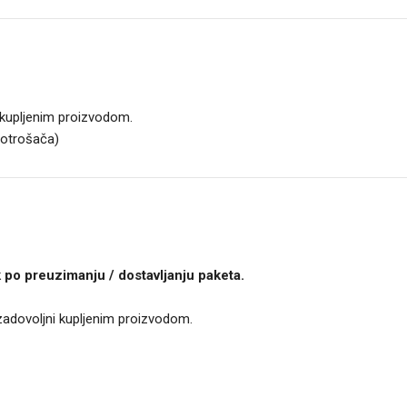
 kupljenim proizvodom.
potrošača)
 po preuzimanju / dostavljanju paketa.
 zadovoljni kupljenim proizvodom.