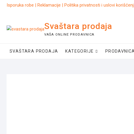
Skip
Isporuka robe
|
Reklamacije
|
Politika privatnosti i uslovi korišćen
to
content
Svaštara prodaja
VAŠA ONLINE PRODAVNICA
SVAŠTARA PRODAJA
KATEGORIJE
PRODAVNIC