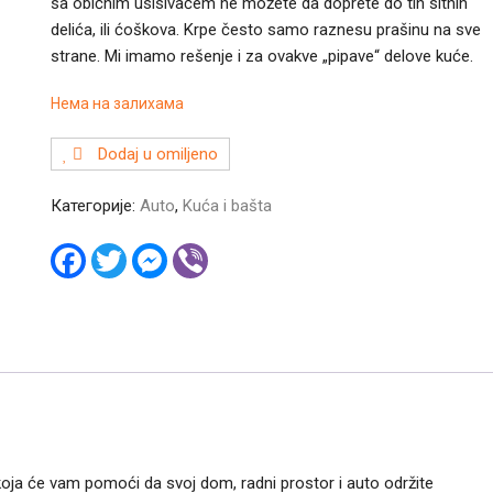
sa običnim usisivačem ne možete da doprete do tih sitnih
delića, ili ćoškova. Krpe često samo raznesu prašinu na sve
strane. Mi imamo rešenje i za ovakve „pipave“ delove kuće.
Нема на залихама
Dodaj u omiljeno
Категорије:
Auto
,
Kuća i bašta
F
T
M
V
a
w
e
i
c
i
s
b
e
t
s
e
b
t
e
r
o
e
n
o
r
g
k
e
r
koja će vam pomoći da svoj dom, radni prostor i auto održite