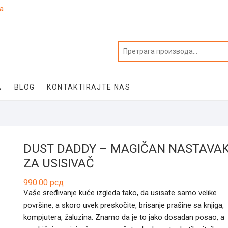
ja
A
BLOG
KONTAKTIRAJTE NAS
DUST DADDY – MAGIČAN NASTAVA
ZA USISIVAČ
990.00
рсд
Vaše sređivanje kuće izgleda tako, da usisate samo velike
površine, a skoro uvek preskočite, brisanje prašine sa knjiga,
kompjutera, žaluzina. Znamo da je to jako dosadan posao, a