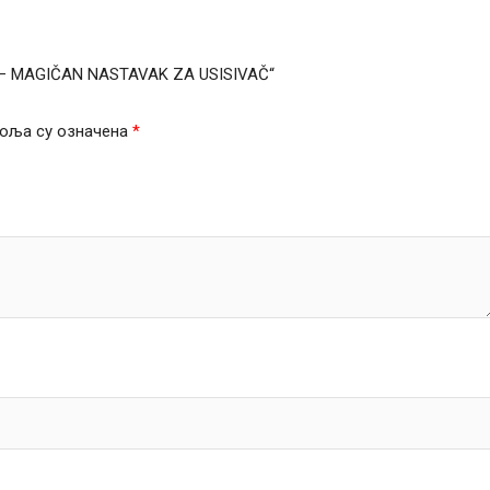
Y – MAGIČAN NASTAVAK ZA USISIVAČ“
оља су означена
*