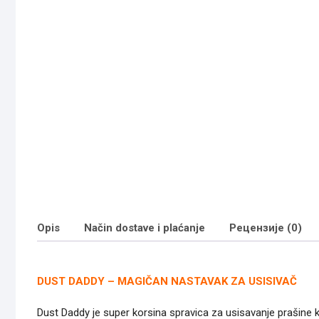
Opis
Način dostave i plaćanje
Рецензије (0)
DUST DADDY – MAGIČAN NASTAVAK ZA USISIVAČ
Dust Daddy je super korsina spravica za usisavanje prašine 