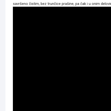
savršeno čistim, bez trunčice prašine, pa čak i u onim delov