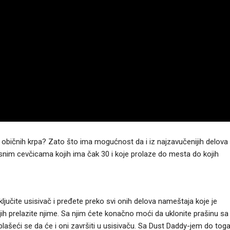
d običnih krpa? Zato što ima mogućnost da i iz najzavučenijih delova
sisnim cevčicama kojih ima čak 30 i koje prolaze do mesta do kojih
ključite usisivač i pređete preko svi onih delova nameštaja koje je
ih prelazite njime. Sa njim ćete konačno moći da uklonite prašinu sa
plašeći se da će i oni završiti u usisivaču. Sa Dust Daddy-jem do tog