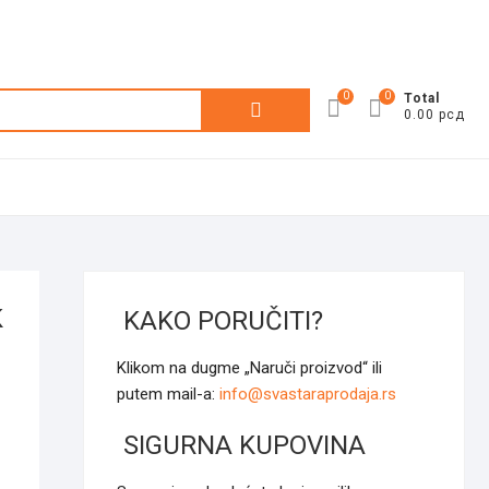
0
0
Претрага
Total
0.00 рсд
за:
K
KAKO PORUČITI?
Klikom na dugme „Naruči proizvod“ ili
putem mail-a:
info@svastaraprodaja.rs
SIGURNA KUPOVINA