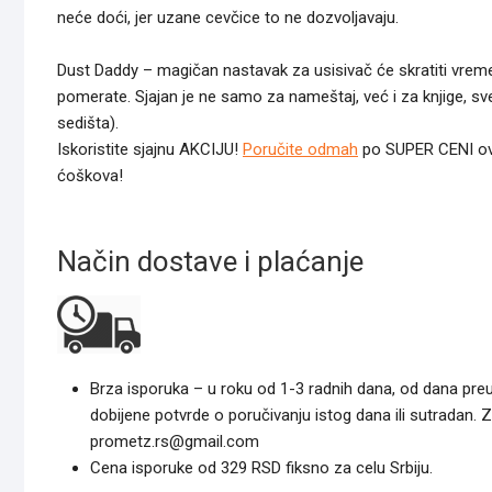
neće doći, jer uzane cevčice to ne dozvoljavaju.
Dust Daddy – magičan nastavak za usisivač će skratiti vreme 
pomerate. Sjajan je ne samo za nameštaj, već i za knjige, sve
sedišta).
Iskoristite sjajnu AKCIJU!
Poručite odmah
po SUPER CENI ovu 
ćoškova!
Način dostave i plaćanje
Brza isporuka – u roku od 1-3 radnih dana, od dana pre
dobijene potvrde o poručivanju istog dana ili sutradan. 
prometz.rs@gmail.com
Cena isporuke od 329 RSD fiksno za celu Srbiju.