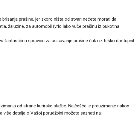
brisanja prašine, jer skoro ništa od stvari nećete morati da
tla, žaluzine, za automobil (vrlo lako vuče prašinu iz pukotina
fantastičnu spravicu za usisavanje prašine čak i iz teško dostupni
uzimanja od strane kurirske službe. Najčešće je preuzimanje nakon
Za više detalja o Vašoj porudžbini možete saznati na: