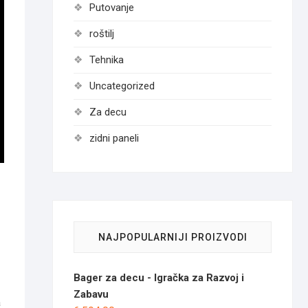
Putovanje
roštilj
Tehnika
Uncategorized
Za decu
zidni paneli
NAJPOPULARNIJI PROIZVODI
Bager za decu - Igračka za Razvoj i
Zabavu
a