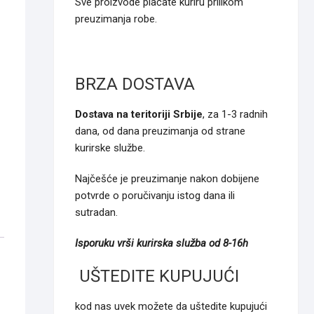
Sve proizvode plaćate kuriru prilikom
preuzimanja robe.
BRZA DOSTAVA
Dostava na teritoriji Srbije
, za 1-3 radnih
dana, od dana preuzimanja od strane
kurirske službe.
Najčešće je preuzimanje nakon dobijene
potvrde o poručivanju istog dana ili
sutradan.
Isporuku vrši kurirska služba od 8-16h
UŠTEDITE KUPUJUĆI
kod nas uvek možete da uštedite kupujući