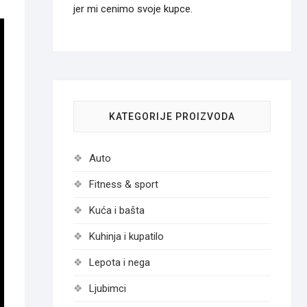
jer mi cenimo svoje kupce.
KATEGORIJE PROIZVODA
Auto
Fitness & sport
Kuća i bašta
Kuhinja i kupatilo
Lepota i nega
Ljubimci