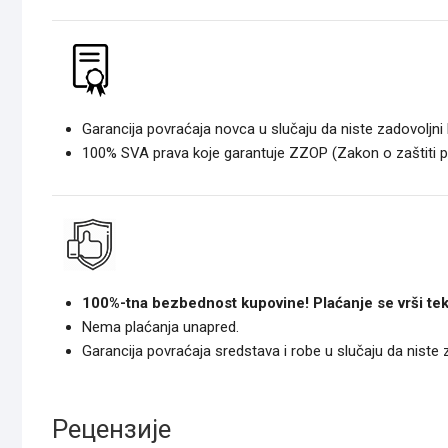
Garancija povraćaja novca u slučaju da niste zadovoljni
100% SVA prava koje garantuje ZZOP (Zakon o zaštiti 
100%-tna bezbednost kupovine! Plaćanje se vrši tek
Nema plaćanja unapred.
Garancija povraćaja sredstava i robe u slučaju da niste
Рецензије