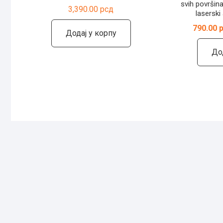
svih površin
3,390.00
рсд
laserski
790.00
Додај у корпу
До