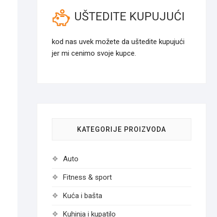
UŠTEDITE KUPUJUĆI
kod nas uvek možete da uštedite kupujući
jer mi cenimo svoje kupce.
KATEGORIJE PROIZVODA
Auto
Fitness & sport
Kuća i bašta
Kuhinja i kupatilo