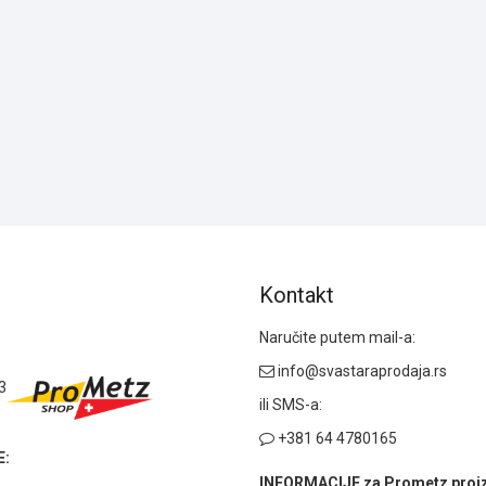
Kontakt
Naručite putem mail-a:
info@svastaraprodaja.rs
3
ili SMS-a:
+381 64 4780165
:
INFORMACIJE za Prometz proi