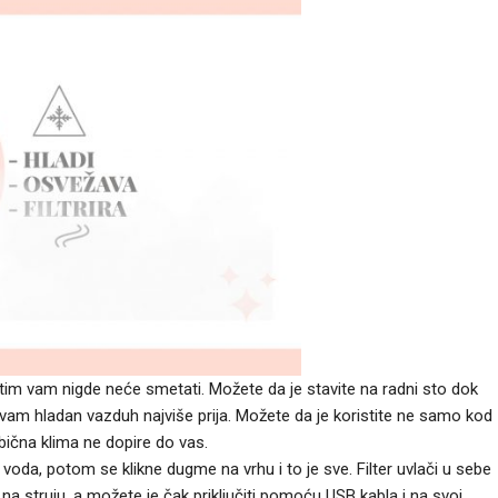
im vam nigde neće smetati. Možete da je stavite na radni sto dok
da vam hladan vazduh najviše prija. Možete da je koristite ne samo kod
bična klima ne dopire do vas.
voda, potom se klikne dugme na vrhu i to je sve. Filter uvlači u sebe
 na struju, a možete je čak priključiti pomoću USB kabla i na svoj