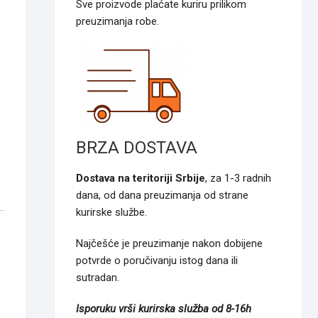
Sve proizvode plaćate kuriru prilikom
preuzimanja robe.
BRZA DOSTAVA
Dostava na teritoriji Srbije
, za 1-3 radnih
dana, od dana preuzimanja od strane
kurirske službe.
Najčešće je preuzimanje nakon dobijene
potvrde o poručivanju istog dana ili
sutradan.
Isporuku vrši kurirska služba od 8-16h