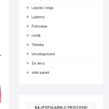
Lepota i nega
Ljubimci
Putovanje
roštilj
Tehnika
Uncategorized
Za decu
zidni paneli
NAJPOPULARNIJI PROIZVODI