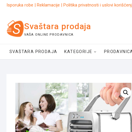
Skip
Isporuka robe
|
Reklamacije
|
Politika privatnosti i uslovi korišćen
to
content
Svaštara prodaja
VAŠA ONLINE PRODAVNICA
SVAŠTARA PRODAJA
KATEGORIJE
PRODAVNIC