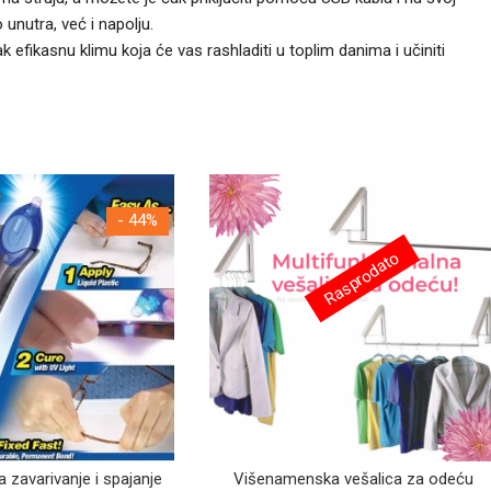
unutra, već i napolju.
k efikasnu klimu koja će vas rashladiti u toplim danima i učiniti
- 44%
Rasprodato
 zavarivanje i spajanje
Višenamenska vešalica za odeću