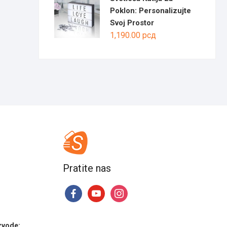
1,190.00
Poklon: Personalizujte
Svoj Prostor
1,190.00
рсд
Pratite nas
facebook
youtube
instagram
zvode: