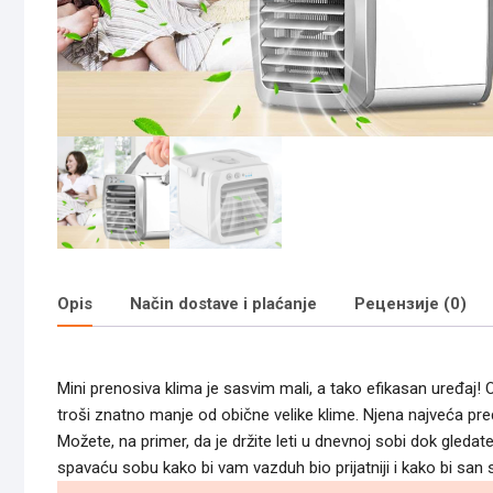
Opis
Način dostave i plaćanje
Рецензије (0)
Mini prenosiva klima je sasvim mali, a tako efikasan uređaj! On
troši znatno manje od obične velike klime. Njena najveća pre
Možete, na primer, da je držite leti u dnevnoj sobi dok gle
spavaću sobu kako bi vam vazduh bio prijatniji i kako bi san s