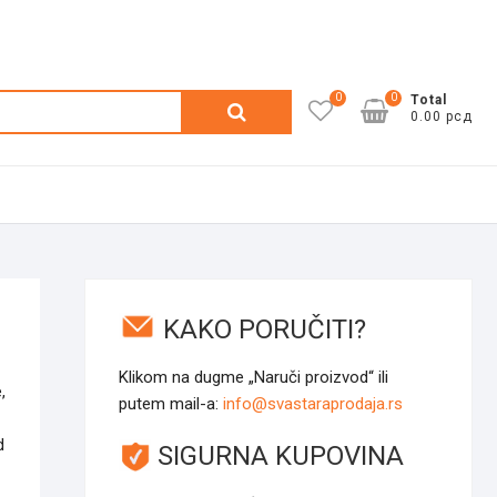
0
0
Претрага
Total
0.00 рсд
за:
KAKO PORUČITI?
Klikom na dugme „Naruči proizvod“ ili
,
putem mail-a:
info@svastaraprodaja.rs
d
SIGURNA KUPOVINA