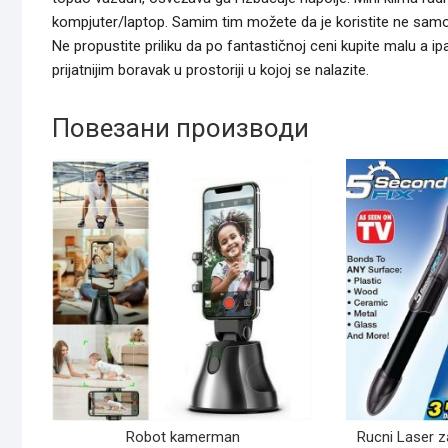
kompjuter/laptop. Samim tim možete da je koristite ne samo 
Ne propustite priliku da po fantastičnoj ceni kupite malu a ipa
prijatnijim boravak u prostoriji u kojoj se nalazite.
Повезани производи
Robot kamerman
Rucni Laser za