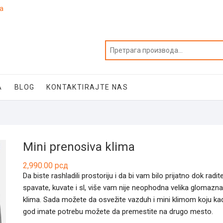
ja
A
BLOG
KONTAKTIRAJTE NAS
Mini prenosiva klima
2,990.00
рсд
Da biste rashladili prostoriju i da bi vam bilo prijatno dok radite
spavate, kuvate i sl, više vam nije neophodna velika glomazna
klima. Sada možete da osvežite vazduh i mini klimom koju ka
god imate potrebu možete da premestite na drugo mesto.