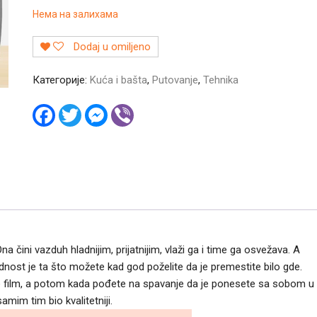
Нема на залихама
Dodaj u omiljeno
Категорије:
Kuća i bašta
,
Putovanje
,
Tehnika
F
T
M
V
a
w
e
i
c
i
s
b
e
t
s
e
b
t
e
r
o
e
n
o
r
g
k
e
r
a čini vazduh hladnijim, prijatnijim, vlaži ga i time ga osvežava. A
dnost je ta što možete kad god poželite da je premestite bilo gde.
date film, a potom kada pođete na spavanje da je ponesete sa sobom u
amim tim bio kvalitetniji.