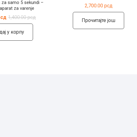
a za samo 5 sekundi –
2,700.00
рсд
 aparat za varenje
Оригинална
Тренутна
рсд
1,400.00
рсд
Прочитајте још
цена
цена
је
је:
била:
790.00 рсд.
дај у корпу
1,400.00 рсд.