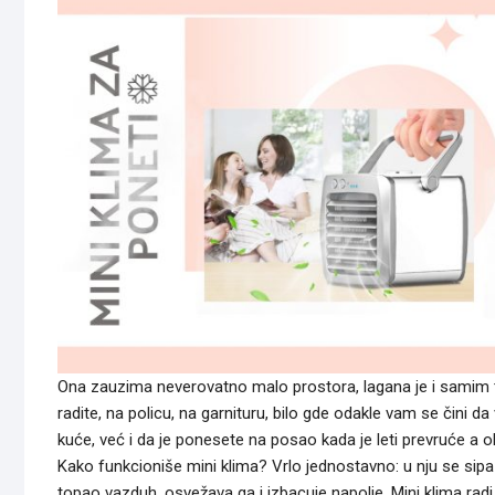
Ona zauzima neverovatno malo prostora, lagana je i samim t
radite, na policu, na garnituru, bilo gde odakle vam se čini 
kuće, već i da je ponesete na posao kada je leti prevruće a o
Kako funkcioniše mini klima? Vrlo jednostavno: u nju se sipa 
topao vazduh, osvežava ga i izbacuje napolje. Mini klima radi