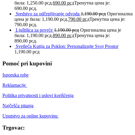
била: 1,250.00 рсд.
690.00
рсд
Тренутна цена је:
690.00 рсд.
Sredstvo za odčepljivanje odvoda
1,190.00
рсд
Оригинална
цена је била: 1,190.00 рсд.
790.00
рсд
Тренутна цена је:
790.00 рсд.
Ljuštilica za povrće
1,190.00
рсд
Оригинална цена је
била: 1,190.00 рсд.
890.00
рсд
Тренутна цена је:
890.00 рсд.
Svetleća Kutija za Poklon: Personalizujte Svoj Prostor
1,190.00
рсд
Pomoć pri kupovini
Isporuka robe
Reklamacije
Politika privatnosti i uslovi korišćenja
Najčešća pitanja
Uputstvo za online kupovinu
Trgovac: