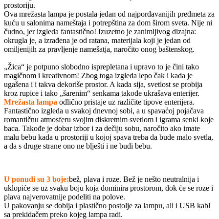
prostoriju.
Ova mrežasta lampa je postala jedan od najpordavanijih predmeta za
kuću u salonima nameštaja i potrepština za dom širom sveta. Nije ni
čudno, jer izgleda fantastično! Izuzetno je zanimljivog dizajna:
okrugla je, a izrađena je od ratana, materijala koji je jedan od
omiljenijih za pravljenje namešatja, naročito onog baštenskog.
„Žica“ je potpuno slobodno isprepletana i upravo to je čini tako
magičnom i kreativnom! Zbog toga izgleda lepo čak i kada je
ugašena i i takva dekoriše prostor. A kada sija, svetlost se probija
kroz rupice i tako „šarenim“ senkama takođe ukrašava enterijer.
Mrežasta lampa
odlično pristaje uz različite tipove enterijera.
Fantastično izgleda u svakoj dnevnoj sobi, a u spavaćoj pojačava
romantičnu atmosferu svojim diskretnim svetlom i igrama senki koje
baca. Takođe je dobar izbor i za dečiju sobu, naročito ako imate
malu bebu kada u prostoriji u kojoj spava treba da bude malo svetla,
a da s druge strane ono ne blješti i ne budi bebu.
U ponudi su 3 boje:
bež, plava i roze. Bež je nešto neutralnija i
uklopiće se uz svaku boju koja dominira prostorom, dok će se roze i
plava najverovatnije podeliti na polove.
U pakovanju se dobija i plastično postolje za lampu, ali i USB kabl
sa prekidačem preko kojeg lampa radi.