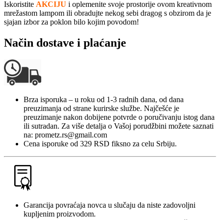
Iskoristite
AKCIJU
i oplemenite svoje prostorije ovom kreativnom
mrežastom lampom ili obradujte nekog sebi dragog s obzirom da je
sjajan izbor za poklon bilo kojim povodom!
Način dostave i plaćanje
Brza isporuka – u roku od 1-3 radnih dana, od dana
preuzimanja od strane kurirske službe. Najčešće je
preuzimanje nakon dobijene potvrde o poručivanju istog dana
ili sutradan. Za više detalja o Vašoj porudžbini možete saznati
na: prometz.rs@gmail.com
Cena isporuke od 329 RSD fiksno za celu Srbiju.
Garancija povraćaja novca u slučaju da niste zadovoljni
kupljenim proizvodom.