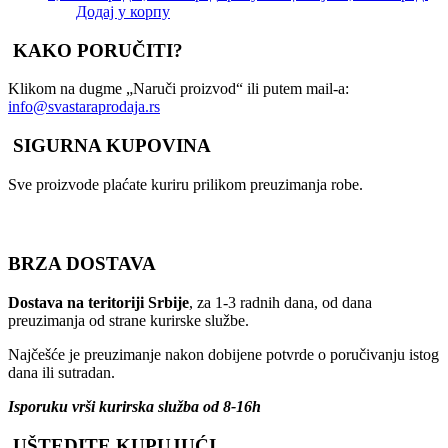
Додај у корпу
KAKO PORUČITI?
Klikom na dugme „Naruči proizvod“ ili putem mail-a:
info@svastaraprodaja.rs
SIGURNA KUPOVINA
Sve proizvode plaćate kuriru prilikom preuzimanja robe.
BRZA DOSTAVA
Dostava na teritoriji Srbije
, za 1-3 radnih dana, od dana
preuzimanja od strane kurirske službe.
Najčešće je preuzimanje nakon dobijene potvrde o poručivanju istog
dana ili sutradan.
Isporuku vrši kurirska služba od 8-16h
UŠTEDITE KUPUJUĆI