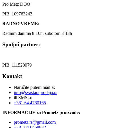
Pro Metz DOO
PIB: 109763243
RADNO VREME:
Radnim danima 8-16h, subotom 8-13h
Spoljni partner:
PIB: 111528079
Kontakt
Naručite putem mail-a:
info@svastaraprodaja.rs
ili SMS-a:
+381 64 4780165
INFORMACIJE za Prometz proizvode:
prometz.rs@gmail.com
+381 64 6468832