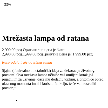
- 33%
Mrežasta lampa od ratana
2,990.00
рсд
Оригинална цена је била:
2,990.00 рсд.
1,999.00
рсд
Тренутна цена је: 1,999.00 рсд.
Rasprodaja traje do isteka zaliha
Sjajna (i bukvalno i metaforički) ideja za dekoraciju životnog
prostora! Ova mrežasta lampa učiniće vaš omiljeni kutak još
prijatnijim za uživanje, daće mu dodatnu toplinu, a pritom će pored
ukrasnog momenta imati i korisnu funkciju, te će vam osvetliti
prostoriju.