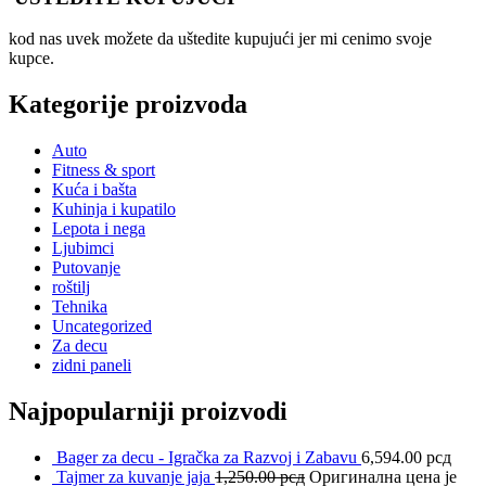
kod nas uvek možete da uštedite kupujući jer mi cenimo svoje
kupce.
Kategorije proizvoda
Auto
Fitness & sport
Kuća i bašta
Kuhinja i kupatilo
Lepota i nega
Ljubimci
Putovanje
roštilj
Tehnika
Uncategorized
Za decu
zidni paneli
Najpopularniji proizvodi
Bager za decu - Igračka za Razvoj i Zabavu
6,594.00
рсд
Tajmer za kuvanje jaja
1,250.00
рсд
Оригинална цена је