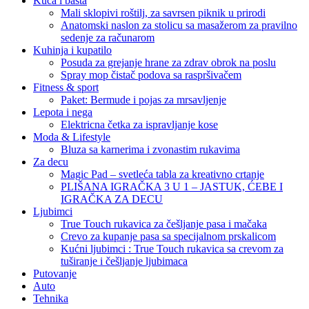
Kuća i bašta
Mali sklopivi roštilj, za savrsen piknik u prirodi
Anatomski naslon za stolicu sa masažerom za pravilno
sedenje za računarom
Kuhinja i kupatilo
Posuda za grejanje hrane za zdrav obrok na poslu
Spray mop čistač podova sa raspršivačem
Fitness & sport
Paket: Bermude i pojas za mrsavljenje
Lepota i nega
Elektricna četka za ispravljanje kose
Moda & Lifestyle
Bluza sa karnerima i zvonastim rukavima
Za decu
Magic Pad – svetleća tabla za kreativno crtanje
PLIŠANA IGRAČKA 3 U 1 – JASTUK, ĆEBE I
IGRAČKA ZA DECU
Ljubimci
True Touch rukavica za češljanje pasa i mačaka
Crevo za kupanje pasa sa specijalnom prskalicom
Kućni ljubimci : True Touch rukavica sa crevom za
tuširanje i češljanje ljubimaca
Putovanje
Auto
Tehnika