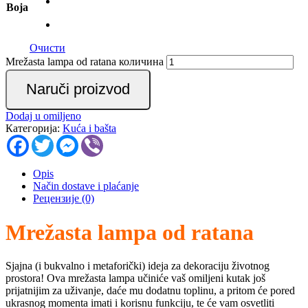
Boja
Очисти
Mrežasta lampa od ratana количина
Naruči proizvod
Dodaj u omiljeno
Категорија:
Kuća i bašta
Facebook
Twitter
Messenger
Viber
Opis
Način dostave i plaćanje
Рецензије (0)
Mrežasta lampa od ratana
Sjajna (i bukvalno i metaforički) ideja za dekoraciju životnog
prostora! Ova mrežasta lampa učiniće vaš omiljeni kutak još
prijatnijim za uživanje, daće mu dodatnu toplinu, a pritom će pored
ukrasnog momenta imati i korisnu funkciju, te će vam osvetliti