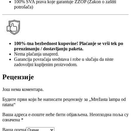
100% SVA prava koje garantuje ZZOP (Zakon o zaštiti
potrošača)
100%-tna bezbednost kupovine! Plaćanje se vrši tek po
preuzimanju / dostavljanju paketa.
Nema plaćanja unapred.
Garancija povraćaja sredstava i robe u slučaju da niste
zadovoljni kupljenim proizvodom.
Рецензије
Још нема коментара.
Будите први који ће написати рецензију за „Mrežasta lampa od
ratana“
Ваша адреса е-поште неће бити објављена.
Неопходна поља су
означена
*
Ваша оцена