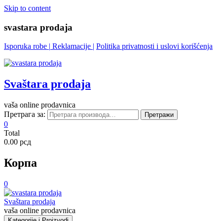
Skip to content
svastara prodaja
Isporuka robe
|
Reklamacije
|
Politika privatnosti i uslovi korišćenja
Svaštara prodaja
vaša online prodavnica
Претрага за:
Претражи
0
Total
0.00 рсд
Корпа
0
Svaštara prodaja
vaša online prodavnica
Kategorije i Proizvodi