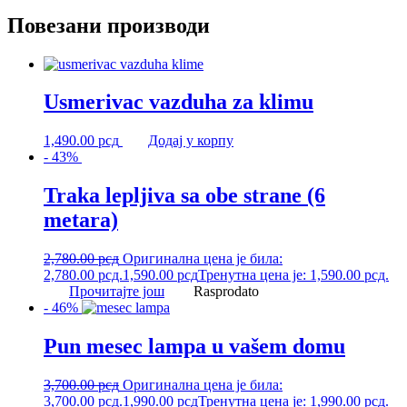
Повезани производи
Usmerivac vazduha za klimu
1,490.00
рсд
Додај у корпу
- 43%
Traka lepljiva sa obe strane (6
metara)
2,780.00
рсд
Оригинална цена је била:
2,780.00 рсд.
1,590.00
рсд
Тренутна цена је: 1,590.00 рсд.
Прочитајте још
Rasprodato
- 46%
Pun mesec lampa u vašem domu
3,700.00
рсд
Оригинална цена је била:
3,700.00 рсд.
1,990.00
рсд
Тренутна цена је: 1,990.00 рсд.