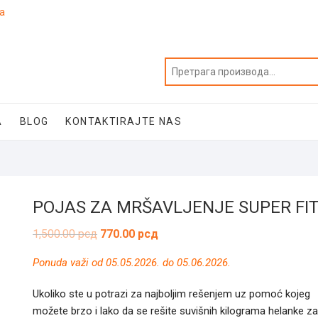
ja
A
BLOG
KONTAKTIRAJTE NAS
POJAS ZA MRŠAVLJENJE SUPER FI
Оригинална
Тренутна
1,500.00
рсд
770.00
рсд
цена
цена
је
је:
Ponuda važi od 05.05.2026. do 05.06.2026.
била:
770.00 рсд.
1,500.00 рсд.
Ukoliko ste u potrazi za najboljim rešenjem uz pomoć kojeg
možete brzo i lako da se rešite suvišnih kilograma helanke za