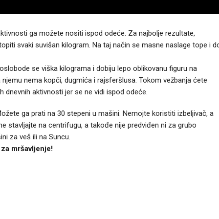
ktivnosti ga možete nositi ispod odeće. Za najbolje rezultate,
topiti svaki suvišan kilogram. Na taj način se masne naslage tope i d
oslobode se viška kilograma i dobiju lepo oblikovanu figuru na
 na njemu nema kopči, dugmića i rajsferšlusa. Tokom vežbanja ćete
 dnevnih aktivnosti jer se ne vidi ispod odeće.
ožete ga prati na 30 stepeni u mašini. Nemojte koristiti izbeljivač, a
e stavljajte na centrifugu, a takođe nije predviđen ni za grubo
ni za veš ili na Suncu.
 za mršavljenje!