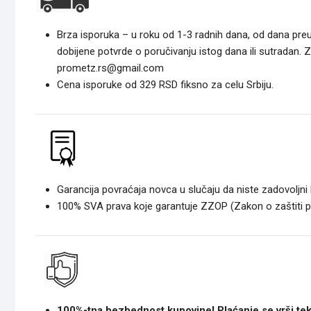
Brza isporuka – u roku od 1-3 radnih dana, od dana pre
dobijene potvrde o poručivanju istog dana ili sutradan. 
prometz.rs@gmail.com
Cena isporuke od 329 RSD fiksno za celu Srbiju.
Garancija povraćaja novca u slučaju da niste zadovoljni
100% SVA prava koje garantuje ZZOP (Zakon o zaštiti 
100%-tna bezbednost kupovine! Plaćanje se vrši tek