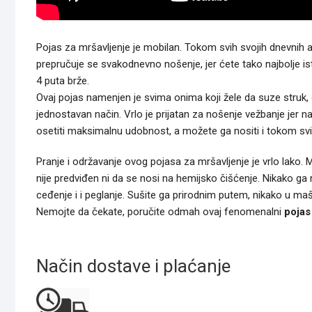
Pojas za mršavljenje je mobilan. Tokom svih svojih dnevnih a
prepručuje se svakodnevno nošenje, jer ćete tako najbolje is
4 puta brže.
Ovaj pojas namenjen je svima onima koji žele da suze struk, 
jednostavan način. Vrlo je prijatan za nošenje vežbanje jer
osetiti maksimalnu udobnost, a možete ga nositi i tokom svih
Pranje i održavanje ovog pojasa za mršavljenje je vrlo lako. M
nije predviđen ni da se nosi na hemijsko čišćenje. Nikako ga n
ceđenje i i peglanje. Sušite ga prirodnim putem, nikako u maši
Nemojte da čekate, poručite odmah ovaj fenomenalni
pojas
Način dostave i plaćanje