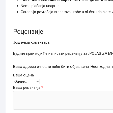
Nema plaćanja unapred.
Garancija povraćaja sredstava i robe u slučaju da niste
Рецензије
Још нема коментара.
Будите први који ће написати рецензију за „POJAS ZA 
Ваша адреса е-поште неће бити објављена.
Неопходна п
Ваша оцена
Ваша рецензија
*