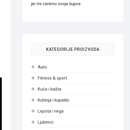
jer mi cenimo svoje kupce.
KATEGORIJE PROIZVODA
Auto
e
Fitness & sport
Kuća i bašta
Kuhinja i kupatilo
Lepota i nega
Ljubimci