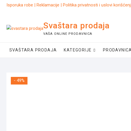
Skip
Isporuka robe
|
Reklamacije
|
Politika privatnosti i uslovi korišćen
to
content
Svaštara prodaja
VAŠA ONLINE PRODAVNICA
SVAŠTARA PRODAJA
KATEGORIJE
PRODAVNIC
- 49%