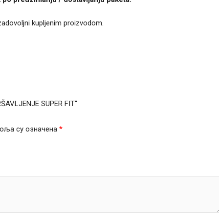
 zadovoljni kupljenim proizvodom.
MRŠAVLJENJE SUPER FIT“
оља су означена
*