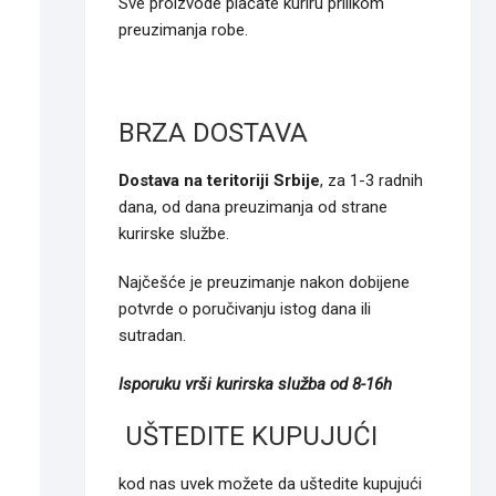
Sve proizvode plaćate kuriru prilikom
preuzimanja robe.
BRZA DOSTAVA
Dostava na teritoriji Srbije
, za 1-3 radnih
dana, od dana preuzimanja od strane
kurirske službe.
Najčešće je preuzimanje nakon dobijene
potvrde o poručivanju istog dana ili
sutradan.
Isporuku vrši kurirska služba od 8-16h
UŠTEDITE KUPUJUĆI
kod nas uvek možete da uštedite kupujući