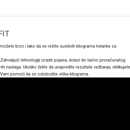
b
t
e
r
o
e
n
o
r
g
k
e
r
FIT
možete brzo i lako da se rešite suvišnih kilograma helanke za
Zahvaljući tehnologiji izrade pojasa, dolazi do tačno proračunatog
h naslaga. Ukoliko želite da unapredite rezultate vežbanja, oblikujet
će Vam pomoći da se oslobodite viška kilograma.