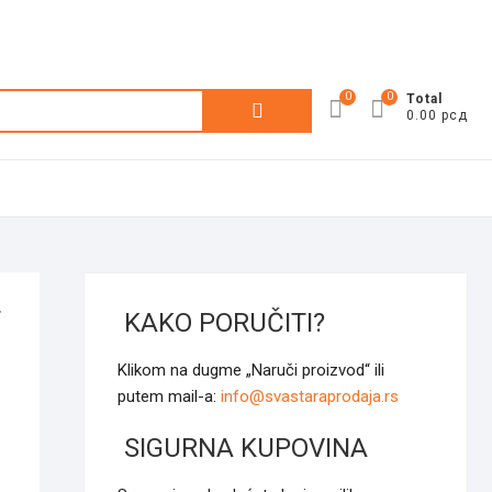
0
0
Претрага
Total
0.00 рсд
за:
T
KAKO PORUČITI?
Klikom na dugme „Naruči proizvod“ ili
putem mail-a:
info@svastaraprodaja.rs
SIGURNA KUPOVINA