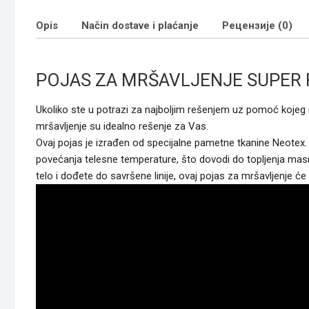
Opis
Način dostave i plaćanje
Рецензије (0)
POJAS ZA MRŠAVLJENJE SUPER 
Ukoliko ste u potrazi za najboljim rešenjem uz pomoć kojeg 
mršavljenje su idealno rešenje za Vas.
Ovaj pojas je izrađen od specijalne pametne tkanine Neotex. 
povećanja telesne temperature, što dovodi do topljenja masni
telo i dođete do savršene linije, ovaj pojas za mršavljenje 