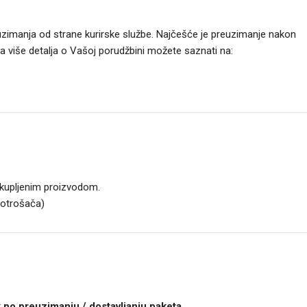
uzimanja od strane kurirske službe. Najčešće je preuzimanje nakon
Za više detalja o Vašoj porudžbini možete saznati na:
 kupljenim proizvodom.
potrošača)
 po preuzimanju / dostavljanju paketa.