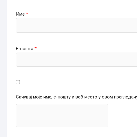
Име
*
Е-пошта
*
Сачувај моје име, е-пошту и веб место у овом прегледа