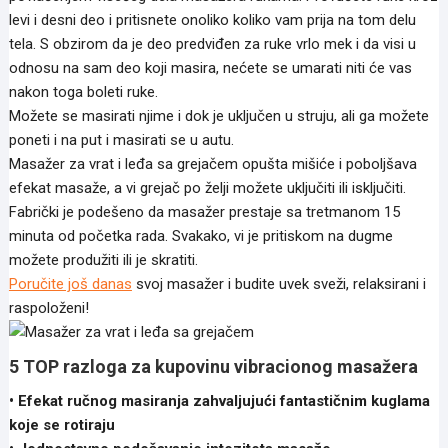
levi i desni deo i pritisnete onoliko koliko vam prija na tom delu
tela. S obzirom da je deo predviđen za ruke vrlo mek i da visi u
odnosu na sam deo koji masira, nećete se umarati niti će vas
nakon toga boleti ruke.
Možete se masirati njime i dok je uključen u struju, ali ga možete
poneti i na put i masirati se u autu.
Masažer za vrat i leđa sa grejačem opušta mišiće i poboljšava
efekat masaže, a vi grejač po želji možete uključiti ili isključiti.
Fabrički je podešeno da masažer prestaje sa tretmanom 15
minuta od početka rada. Svakako, vi je pritiskom na dugme
možete produžiti ili je skratiti.
Poručite još danas
svoj masažer i budite uvek sveži, relaksirani i
raspoloženi!
5 TOP razloga za kupovinu vibracionog masažera
• Efekat ručnog masiranja zahvaljujući fantastičnim kuglama
koje se rotiraju