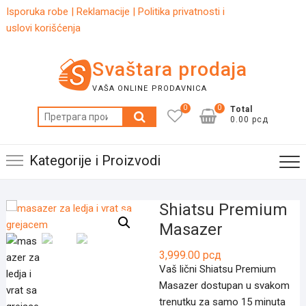
Skip
Isporuka robe
|
Reklamacije
|
Politika privatnosti i
to
uslovi korišćenja
content
Svaštara prodaja
VAŠA ONLINE PRODAVNICA
0
0
Total
Претрага
0.00 рсд
за:
Kategorije i Proizvodi
Shiatsu Premium
Masazer
3,999.00
рсд
Vaš lični Shiatsu Premium
Masazer dostupan u svakom
trenutku za samo 15 minuta