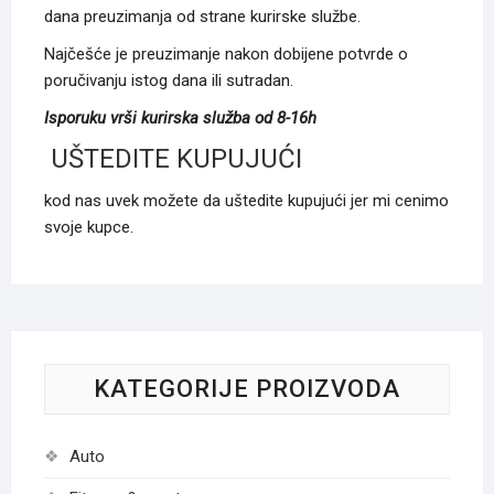
dana preuzimanja od strane kurirske službe.
Najčešće je preuzimanje nakon dobijene potvrde o
poručivanju istog dana ili sutradan.
Isporuku vrši kurirska služba od 8-16h
UŠTEDITE KUPUJUĆI
kod nas uvek možete da uštedite kupujući jer mi cenimo
svoje kupce.
KATEGORIJE PROIZVODA
Auto