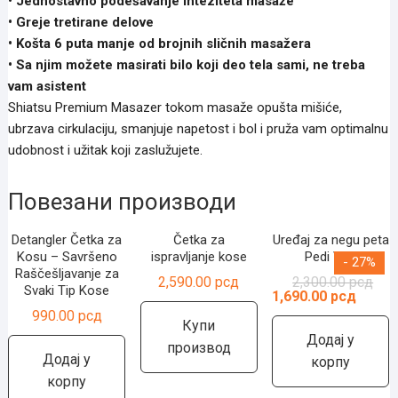
• Jednostavno podešavanje inteziteta masaže
• Greje tretirane delove
• Košta 6 puta manje od brojnih sličnih masažera
• Sa njim možete masirati bilo koji deo tela sami, ne treba
vam asistent
Shiatsu Premium Masazer tokom masaže opušta mišiće,
ubrzava cirkulaciju, smanjuje napetost i bol i pruža vam optimalnu
udobnost i užitak koji zaslužujete.
Повезани производи
Detangler Četka za
Četka za
Uređaj za negu peta
Kosu – Savršeno
ispravljanje kose
Pedi Vac
- 27%
Raščešljavanje za
Ори
Тре
2,590.00
рсд
2,300.00
рсд
Svaki Tip Kose
цен
цен
1,690.00
рсд
је
је:
990.00
рсд
била
1,69
Купи
2,30
Додај у
производ
Додај у
корпу
корпу