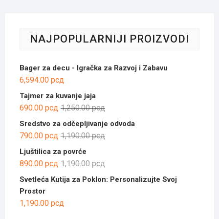
NAJPOPULARNIJI PROIZVODI
Bager za decu - Igračka za Razvoj i Zabavu
6,594.00
рсд
Tajmer za kuvanje jaja
Оригинална
Тренутна
690.00
рсд
1,250.00
рсд
цена
цена
Sredstvo za odčepljivanje odvoda
је
је:
Оригинална
Тренутна
790.00
рсд
1,190.00
рсд
била:
690.00 рсд.
цена
цена
Ljuštilica za povrće
1,250.00 рсд.
је
је:
Оригинална
Тренутна
890.00
рсд
1,190.00
рсд
била:
790.00 рсд.
цена
цена
Svetleća Kutija za Poklon: Personalizujte Svoj
1,190.00 рсд.
је
је:
Prostor
била:
890.00 рсд.
1,190.00
рсд
1,190.00 рсд.