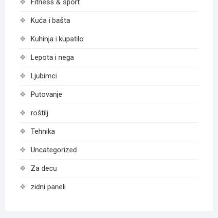
Fitness & sport
Kuća i bašta
Kuhinja i kupatilo
Lepota i nega
Ljubimci
Putovanje
roštilj
Tehnika
Uncategorized
Za decu
zidni paneli