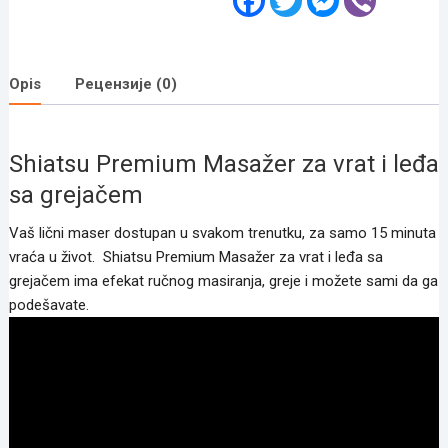
a
w
e
i
c
i
s
b
e
t
s
e
b
t
e
r
o
e
n
Opis
Рецензије (0)
o
r
g
k
e
r
Shiatsu Premium Masažer za vrat i leđa
sa grejačem
Vaš lični maser dostupan u svakom trenutku, za samo 15 minuta
vraća u život. Shiatsu Premium Masažer za vrat i leđa sa
grejačem ima efekat ručnog masiranja, greje i možete sami da ga
podešavate.