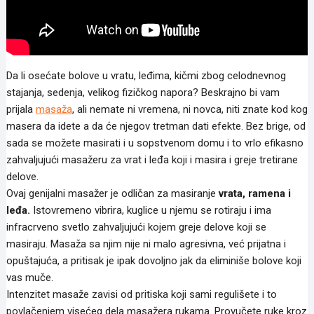
Da li osećate bolove u vratu, leđima, kičmi zbog celodnevnog
stajanja, sedenja, velikog fizičkog napora? Beskrajno bi vam
prijala
masaža
, ali nemate ni vremena, ni novca, niti znate kod kog
masera da idete a da će njegov tretman dati efekte. Bez brige, od
sada se možete masirati i u sopstvenom domu i to vrlo efikasno
zahvaljujući masažeru za vrat i leđa koji i masira i greje tretirane
delove.
Ovaj genijalni masažer je odličan za masiranje
vrata, ramena i
leđa.
Istovremeno vibrira, kuglice u njemu se rotiraju i ima
infracrveno svetlo zahvaljujući kojem greje delove koji se
masiraju. Masaža sa njim nije ni malo agresivna, već prijatna i
opuštajuća, a pritisak je ipak dovoljno jak da eliminiše bolove koji
vas muče.
Intenzitet masaže zavisi od pritiska koji sami regulišete i to
povlačenjem visećeg dela masažera rukama. Provučete ruke kroz