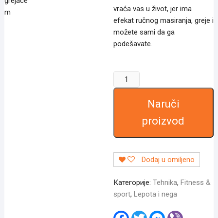
vraća vas u život, jer ima
efekat ručnog masiranja, greje i
možete sami da ga
podešavate.
Shiatsu
Premium
Masazer
Naruči
количина
proizvod
Dodaj u omiljeno
Категорије:
Tehnika
,
Fitness &
sport
,
Lepota i nega
F
T
M
V