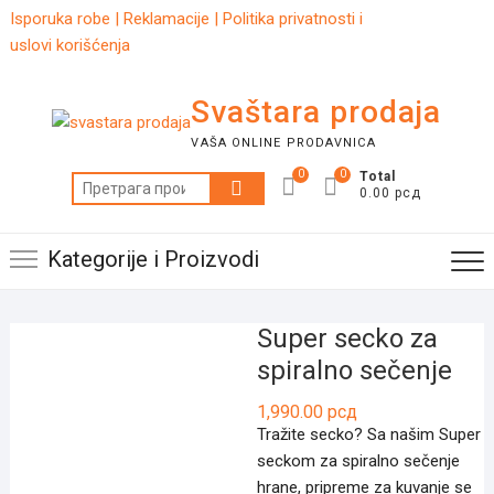
Skip
Isporuka robe
|
Reklamacije
|
Politika privatnosti i
to
uslovi korišćenja
content
Svaštara prodaja
VAŠA ONLINE PRODAVNICA
0
0
Total
Претрага
0.00 рсд
за:
Kategorije i Proizvodi
Super secko za
spiralno sečenje
1,990.00
рсд
Tražite secko? Sa našim Super
seckom za spiralno sečenje
hrane, pripreme za kuvanje se