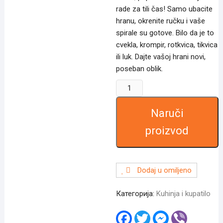
rade za tili čas! Samo ubacite
hranu, okrenite ručku i vaše
spirale su gotove. Bilo da je to
cvekla, krompir, rotkvica, tikvica
ili luk. Dajte vašoj hrani novi,
poseban oblik.
Super
secko
za
Naruči
spiralno
proizvod
sečenje
количина
Dodaj u omiljeno
Категорија:
Kuhinja i kupatilo
F
T
M
V
a
w
e
i