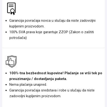
Garancija povraćaja novca u slučaju da niste zadovoljni
kupljenim proizvodom.
100% SVA prava koje garantuje ZZOP (Zakon o zaštiti
potrošača)
100%-tna bezbednost kupovine! Plaćanje se vrši tek po
preuzimanju / dostavljanju paketa.
Nema plaćanja unapred.
Garancija povraćaja sredstava i robe u slučaju da niste
zadovoljni kupljenim proizvodom.