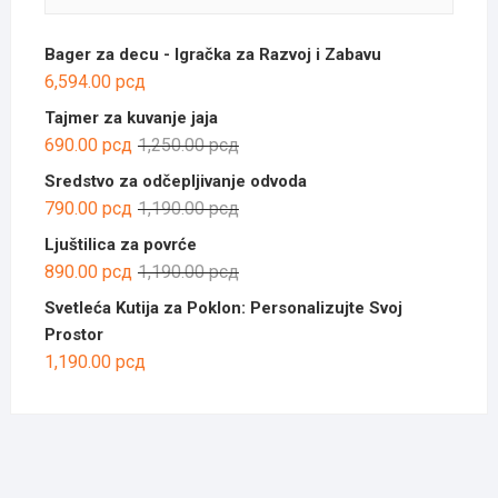
Bager za decu - Igračka za Razvoj i Zabavu
6,594.00
рсд
Tajmer za kuvanje jaja
Оригинална
Тренутна
690.00
рсд
1,250.00
рсд
цена
цена
Sredstvo za odčepljivanje odvoda
је
је:
Оригинална
Тренутна
790.00
рсд
1,190.00
рсд
била:
690.00 рсд.
цена
цена
Ljuštilica za povrće
1,250.00 рсд.
је
је:
Оригинална
Тренутна
890.00
рсд
1,190.00
рсд
била:
790.00 рсд.
цена
цена
Svetleća Kutija za Poklon: Personalizujte Svoj
1,190.00 рсд.
је
је:
Prostor
била:
890.00 рсд.
1,190.00
рсд
1,190.00 рсд.