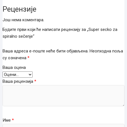
Рецензије
Још нема коментара.
Будите први који ће написати рецензију за „Super secko za
spiralno sečenje“
Ваша адреса е-поште неће бити објављена.
Неопходна поља
су означена
*
Ваша оцена
Ваша рецензија
*
Име
*