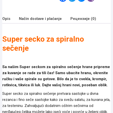
c
i
s
b
e
t
s
e
b
t
e
r
o
e
n
Opis
Način dostave i plaćanje
Рецензије (0)
o
r
g
k
e
r
Super secko za spiralno
sečenje
Sa našim Super seckom za spiralno sečenje hrane pripreme
za kuvanje se rade za tili čas! Samo ubacite hranu, okrenite
ručku i vaše spirale su gotove. Bilo da je to cvekla, krompir,
rotkvica, tikvica ili luk. Dajte vašoj hrani novi, poseban oblik.
Super secko za spiralno sečenje pretvara sastojke u divna
rezanca i fino seče sastojke kako za svežu salatu, za kuvana jela,
za testeninu. Zahvaljujući dodatnim oštrim sečivima od
nerđajućeg čelika možete lako iseći voće i povrće u željeni oblik.