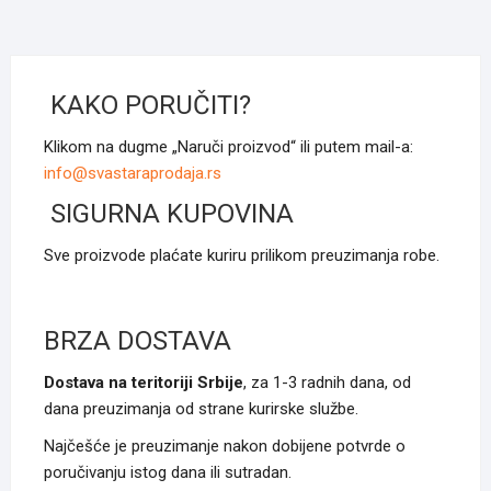
више
варијанти.
Опције
могу
KAKO PORUČITI?
бити
изабране
Klikom na dugme „Naruči proizvod“ ili putem mail-a:
на
info@svastaraprodaja.rs
страници
SIGURNA KUPOVINA
производа
Sve proizvode plaćate kuriru prilikom preuzimanja robe.
BRZA DOSTAVA
Dostava na teritoriji Srbije
, za 1-3 radnih dana, od
dana preuzimanja od strane kurirske službe.
Najčešće je preuzimanje nakon dobijene potvrde o
poručivanju istog dana ili sutradan.