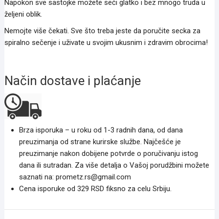
Napokon sve sastojke možete seći glatko i bez mnogo truda u
željeni oblik.
Nemojte više čekati. Sve što treba jeste da poručite secka za
spiralno sečenje i uživate u svojim ukusnim i zdravim obrocima!
Način dostave i plaćanje
Brza isporuka – u roku od 1-3 radnih dana, od dana
preuzimanja od strane kurirske službe. Najčešće je
preuzimanje nakon dobijene potvrde o poručivanju istog
dana ili sutradan. Za više detalja o Vašoj porudžbini možete
saznati na: prometz.rs@gmail.com
Cena isporuke od 329 RSD fiksno za celu Srbiju.