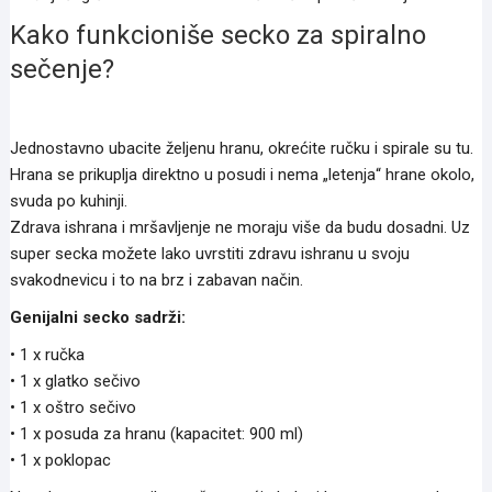
Kako funkcioniše secko za spiralno
sečenje?
Jednostavno ubacite željenu hranu, okrećite ručku i spirale su tu.
Hrana se prikuplja direktno u posudi i nema „letenja“ hrane okolo,
svuda po kuhinji.
Zdrava ishrana i mršavljenje ne moraju više da budu dosadni. Uz
super secka možete lako uvrstiti zdravu ishranu u svoju
svakodnevicu i to na brz i zabavan način.
Genijalni secko sadrži:
• 1 x ručka
• 1 x glatko sečivo
• 1 x oštro sečivo
• 1 x posuda za hranu (kapacitet: 900 ml)
• 1 x poklopac