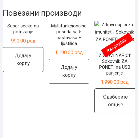
Повезани производи
Super secko na
Multifunkcionalna
potezanje
posuda sa 5
nastavaka +
Rasprodato
990.00
рсд
ljuštilica
1,190.00
рсд
Додај у
ZDRAVI NAPICI:
Sokovnik ZA
корпу
Додај у
PONETI na USB
punjenje
корпу
1,990.00
рсд
Одаберите
опције
Овај
производ
има