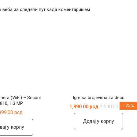
чу веба за следећи пут када коментаришем.
mera (WiFi) – Sricam
Igre sa brojevima za decu
810, 1.3 MP
- 23%
Ори
Трен
1,990.00
рсд
2,590.00
рсд
цен
цен
999.00
рсд
је
је:
била
1,99
Додај у корпу
2,59
дај у корпу