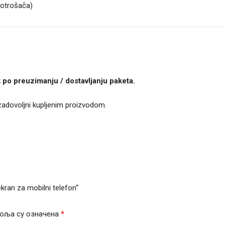
potrošača)
 po preuzimanju / dostavljanju paketa.
 zadovoljni kupljenim proizvodom.
kran za mobilni telefon“
оља су означена
*