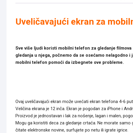
Uveličavajući ekran za mobiln
Sve više ljudi koristi mobilni telefon za gledanje filmova
gledanja u njega, počnemo da se osećamo nelagodno i ja
mobilni telefon pomoći da izbegnete ove probleme.
Ovaj uveličavajući ekran može uvećati ekran telefona 4-6 pu
Veličina ekrana je 12 inča. Ekran je pogodan za iPhone i And
Proizvod je jednostavan i lak za nošenje, lagan i malen, po
Mogu ga koristiti deca za gledanje crtaća. Ne morate samo gl
čitate elektronske novine, surfujete po netu ili igrate igrice.