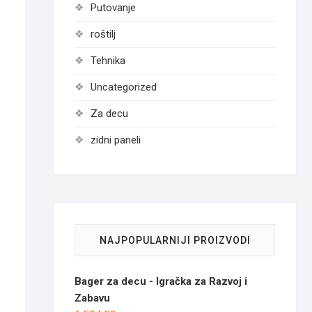
Putovanje
roštilj
Tehnika
Uncategorized
Za decu
zidni paneli
NAJPOPULARNIJI PROIZVODI
Bager za decu - Igračka za Razvoj i
Zabavu