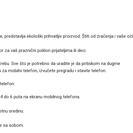
 predstavlja ekološki prihvatljiv proizvod. Štiti od zračenja i vaše oči
 za vaš praznični poklon prijateljima ili deci.
trebu. Sve što je potrebno da uradite je da pritiskom na dugme
za mobilni telefon, izvučete pregradu i stavite telefon.
telefon:
je 4 do 6 puta na ekranu mobilnog telefona.
otnu sredinu.
gde sa sobom.