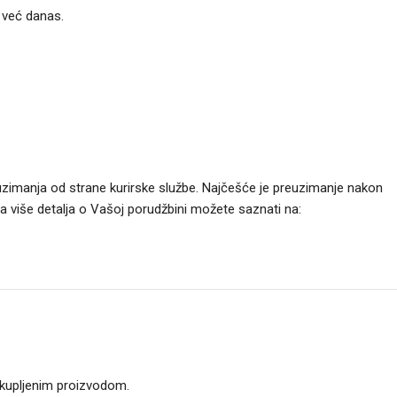
i već danas.
uzimanja od strane kurirske službe. Najčešće je preuzimanje nakon
Za više detalja o Vašoj porudžbini možete saznati na:
 kupljenim proizvodom.