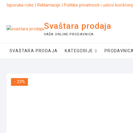
Skip
Isporuka robe
|
Reklamacije
|
Politika privatnosti i uslovi korišćen
to
content
Svaštara prodaja
VAŠA ONLINE PRODAVNICA
SVAŠTARA PRODAJA
KATEGORIJE
PRODAVNIC
- 23%