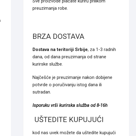
Sve proizvode plaćate kuriru prilikom
preuzimanja robe.
a
BRZA DOSTAVA
Dostava na teritoriji Srbije
, za 1-3 radnih
dana, od dana preuzimanja od strane
kurirske službe.
Najčešće je preuzimanje nakon dobijene
potvrde o poručivanju istog dana ili
sutradan.
Isporuku vrši kurirska služba od 8-16h
UŠTEDITE KUPUJUĆI
kod nas uvek možete da uštedite kupujući