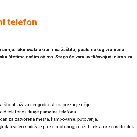
k
e
r
i telefon
 i serija. Iako svaki ekran ima žaštitu, posle nekog vremena
ko štetimo našim očima. Stoga će vam uveličavajući ekran za
ta što ublažava neugodnost i naprezanje očiju.
roid telefone i druge pametne telefona.
godan za zatvorena mesta, kampovanje, putovanja.
edati video sadržaje preko mobilnog, možete ekran iskoristiti i dok