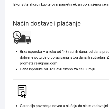
Iskoristite akciju i kupite ovaj pametni ekran po sniženoj cen
Način dostave i plaćanje
Brza isporuka – u roku od 1-3 radnih dana, od dana pre
dobijene potvrde o poručivanju istog dana ili sutradan. 
prometz.rs@gmail.com
Cena isporuke od 329 RSD fiksno za celu Srbiju.
Garancija povraćaja novca u slučaju da niste zadovoljni