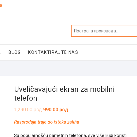
ja
A
BLOG
KONTAKTIRAJTE NAS
Uveličavajući ekran za mobilni
telefon
Оригинална
Тренутна
1,290.00
рсд
990.00
рсд
цена
цена
је
је:
Rasprodaja traje do isteka zaliha
била:
990.00 рсд.
1,290.00 рсд.
Sa popularnošću pametnih telefona, sve više ljudi koristi