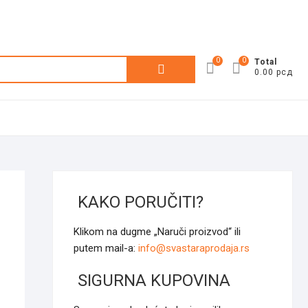
0
0
Претрага
Total
0.00 рсд
за:
KAKO PORUČITI?
Klikom na dugme „Naruči proizvod“ ili
putem mail-a:
info@svastaraprodaja.rs
SIGURNA KUPOVINA