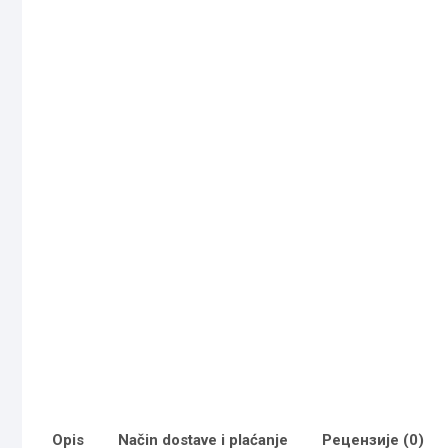
Opis
Način dostave i plaćanje
Рецензије (0)