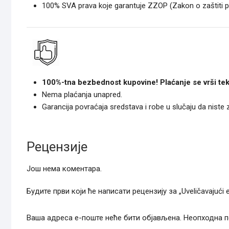
100% SVA prava koje garantuje ZZOP (Zakon o zaštiti 
100%-tna bezbednost kupovine! Plaćanje se vrši tek
Nema plaćanja unapred.
Garancija povraćaja sredstava i robe u slučaju da niste
Рецензије
Још нема коментара.
Будите први који ће написати рецензију за „Uveličavajući e
Ваша адреса е-поште неће бити објављена.
Неопходна п