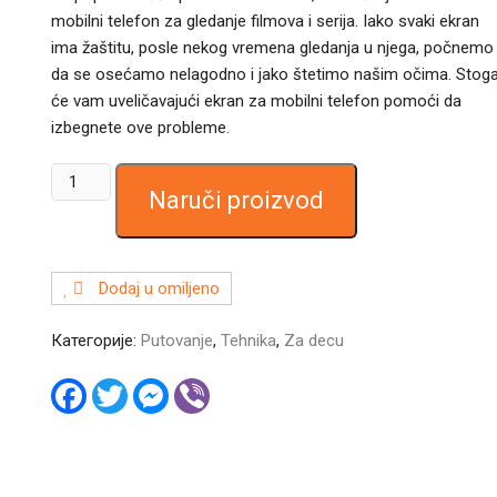
mobilni telefon za gledanje filmova i serija. Iako svaki ekran
ima žaštitu, posle nekog vremena gledanja u njega, počnemo
da se osećamo nelagodno i jako štetimo našim očima. Stog
će vam uveličavajući ekran za mobilni telefon pomoći da
izbegnete ove probleme.
Uveličavajući
Naruči proizvod
ekran
za
mobilni
telefon
Dodaj u omiljeno
количина
Категорије:
Putovanje
,
Tehnika
,
Za decu
F
T
M
V
a
w
e
i
c
i
s
b
e
t
s
e
b
t
e
r
o
e
n
o
r
g