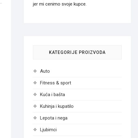
jer mi cenimo svoje kupce.
KATEGORIJE PROIZVODA
Auto
Fitness & sport
Kuća i bašta
Kuhinja i kupatilo
Lepota i nega
Ljubimci