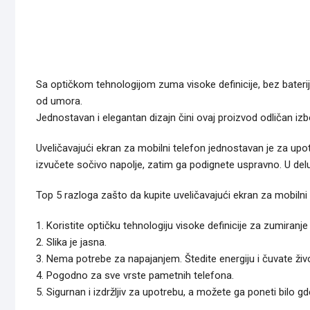
Sa optičkom tehnologijom zuma visoke definicije, bez baterije,
od umora.
Jednostavan i elegantan dizajn čini ovaj proizvod odličan izbor
Uveličavajući ekran za mobilni telefon jednostavan je za upo
izvučete sočivo napolje, zatim ga podignete uspravno. U delu 
Top 5 razloga zašto da kupite uveličavajući ekran za mobilni 
1. Koristite optičku tehnologiju visoke definicije za zumiran
2. Slika je jasna.
3. Nema potrebe za napajanjem. Štedite energiju i čuvate živ
4. Pogodno za sve vrste pametnih telefona.
5. Sigurnan i izdržljiv za upotrebu, a možete ga poneti bilo 