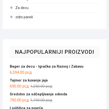
Za decu
zidni paneli
NAJPOPULARNIJI PROIZVODI
Bager za decu - Igračka za Razvoj i Zabavu
6,594.00
рсд
Tajmer za kuvanje jaja
Оригинална
Тренутна
690.00
рсд
1,250.00
рсд
цена
цена
Sredstvo za odčepljivanje odvoda
је
је:
Оригинална
Тренутна
790.00
рсд
1,190.00
рсд
била:
690.00 рсд.
цена
цена
Ljuštilica za povrće