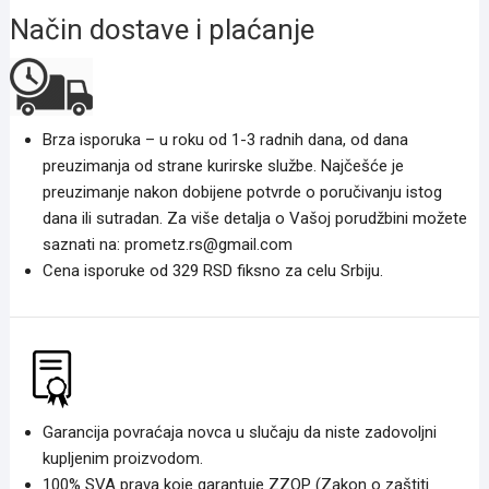
Način dostave i plaćanje
Brza isporuka – u roku od 1-3 radnih dana, od dana
preuzimanja od strane kurirske službe. Najčešće je
preuzimanje nakon dobijene potvrde o poručivanju istog
dana ili sutradan. Za više detalja o Vašoj porudžbini možete
saznati na: prometz.rs@gmail.com
Cena isporuke od 329 RSD fiksno za celu Srbiju.
Garancija povraćaja novca u slučaju da niste zadovoljni
kupljenim proizvodom.
100% SVA prava koje garantuje ZZOP (Zakon o zaštiti