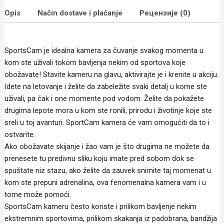
o
e
n
Opis
Način dostave i plaćanje
Рецензије (0)
o
r
g
k
e
r
SportsCam je idealna kamera za čuvanje svakog momenta u
kom ste uživali tokom bavljenja nekim od sportova koje
obožavate! Stavite kameru na glavu, aktivirajte je i krenite u akciju.
Idete na letovanje i želite da zabeležite svaki detalj u kome ste
uživali, pa čak i one momente pod vodom. Želite da pokažete
drugima lepote mora u kom ste ronili, prirodu i životinje koje ste
sreli u toj avanturi. SportCam kamera će vam omogućiti da to i
ostvarite.
Ako obožavate skijanje i žao vam je što drugima ne možete da
prenesete tu predivnu sliku koju imate pred sobom dok se
spuštate niz stazu, ako želite da zauvek snimite taj momenat u
kom ste prepuni adrenalina, ova fenomenalna kamera vam i u
tome može pomoći.
SportsCam kameru često koriste i prilikom bavljenje nekim
ekstremnim sportovima, prilikom skakanja iz padobrana, bandžija