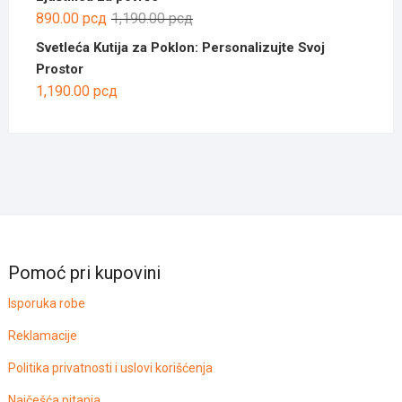
1,250.00 рсд.
је
је:
Оригинална
Тренутна
890.00
рсд
1,190.00
рсд
била:
790.00 рсд.
цена
цена
Svetleća Kutija za Poklon: Personalizujte Svoj
1,190.00 рсд.
је
је:
Prostor
била:
890.00 рсд.
1,190.00
рсд
1,190.00 рсд.
Pomoć pri kupovini
Isporuka robe
Reklamacije
Politika privatnosti i uslovi korišćenja
Najčešća pitanja