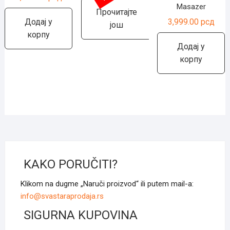
Masazer
Прочитајте
3,999.00
рсд
Додај у
још
корпу
Додај у
корпу
KAKO PORUČITI?
Klikom na dugme „Naruči proizvod“ ili putem mail-a:
info@svastaraprodaja.rs
SIGURNA KUPOVINA