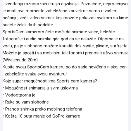
i izvođenja raznoraznih drugih egzibicija. Priznaćete, neprocenjivo
je imati ove momente zabeležene zauvek ne samo u vašem
sećanju, već i video snimak koji možete pokazati svakom sa kime
budete želeli da ih podelite.
SportsCam kamerom ćete moći da snimate videe, beležite
fotografije i audio snimke gde god da se nalazite. Otporna je na
vodu, pa je slobodno možete koristiti dok ronite, plivate, surfujete.
Možete je spojiti i sa mobilnim telefonom i prenositi uživo snimak
(Wireless do 20m).
Kupite svoju SportsCam kameru po do sada neviđeno niskoj ceni
i zabeležite svaku svoju avanturu!
Koje super mogućnosti ima Sports cam kamera?
• Mogućnost snimanja u svim uslovima
• Vodootporna je
• Ruke su vam slobodne
• Prenos snimka preko mobilnog telefona
• Košta 10 puta manje od GoPro kamere