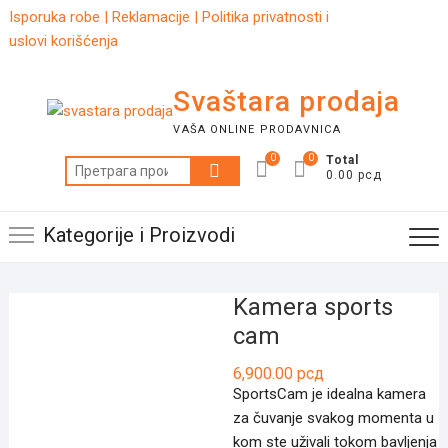
Skip
Isporuka robe
|
Reklamacije
|
Politika privatnosti i
to
uslovi korišćenja
content
Svaštara prodaja
VAŠA ONLINE PRODAVNICA
0
0
Total
Претрага
0.00 рсд
за:
Kategorije i Proizvodi
Kamera sports
cam
6,900.00
рсд
SportsCam je idealna kamera
za čuvanje svakog momenta u
kom ste uživali tokom bavljenja