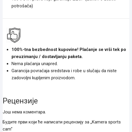
potrošača)
100%-tna bezbednost kupovine! Plaćanje se vrši tek po
preuzimanju / dostavljanju paketa.
Nema plaćanja unapred.
Garancija povraćaja sredstava i robe u slučaju da niste
zadovoljni kupljenim proizvodom.
Рецензије
Још нема коментара.
Будите први који ће написати рецензију за „Kamera sports
cam“