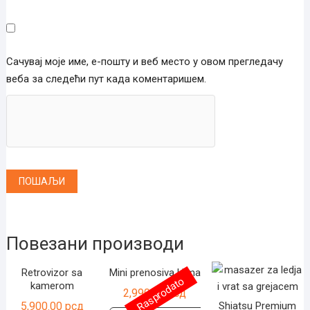
Сачувај моје име, е-пошту и веб место у овом прегледачу
веба за следећи пут када коментаришем.
Повезани производи
Retrovizor sa
Mini prenosiva klima
Rasprodato
kamerom
2,990.00
рсд
5,900.00
рсд
Shiatsu Premium