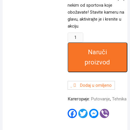
nekim od sportova koje
obožavate! Stavite kameru na
glavu, aktivirajte je i krenite u
akciju.
Kamera
sports
cam
Naruči
количина
proizvod
Dodaj u omiljeno
Категорије:
Putovanje
,
Tehnika
F
T
M
V
a
w
e
i
c
i
s
b
e
t
s
e
b
t
e
r