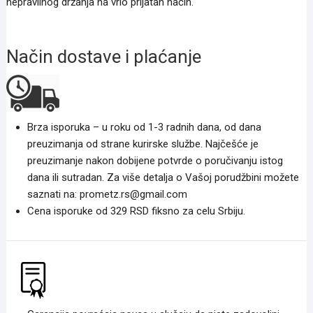
nepravilnog držanja na vrlo prijatan način.
Način dostave i plaćanje
Brza isporuka – u roku od 1-3 radnih dana, od dana
preuzimanja od strane kurirske službe. Najčešće je
preuzimanje nakon dobijene potvrde o poručivanju istog
dana ili sutradan. Za više detalja o Vašoj porudžbini možete
saznati na: prometz.rs@gmail.com
Cena isporuke od 329 RSD fiksno za celu Srbiju.