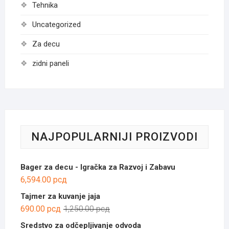
Tehnika
Uncategorized
Za decu
zidni paneli
NAJPOPULARNIJI PROIZVODI
Bager za decu - Igračka za Razvoj i Zabavu
6,594.00
рсд
Tajmer za kuvanje jaja
Оригинална
Тренутна
690.00
рсд
1,250.00
рсд
цена
цена
Sredstvo za odčepljivanje odvoda