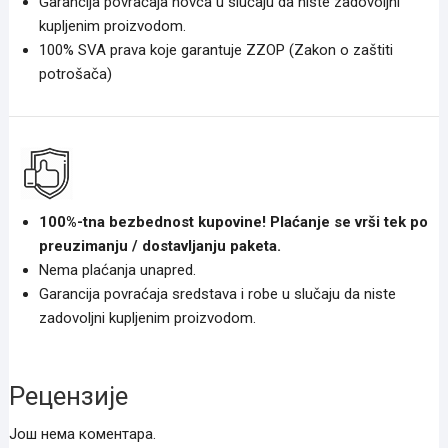
Garancija povraćaja novca u slučaju da niste zadovoljni
kupljenim proizvodom.
100% SVA prava koje garantuje ZZOP (Zakon o zaštiti
potrošača)
100%-tna bezbednost kupovine! Plaćanje se vrši tek po
preuzimanju / dostavljanju paketa.
Nema plaćanja unapred.
Garancija povraćaja sredstava i robe u slučaju da niste
zadovoljni kupljenim proizvodom.
Рецензије
Још нема коментара.