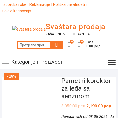
Skip
Isporuka robe
|
Reklamacije
|
Politika privatnosti i
to
uslovi korišćenja
content
Svaštara prodaja
VAŠA ONLINE PRODAVNICA
0
0
Total
Претрага
0.00 рсд
за:
Kategorije i Proizvodi
- 28%
Pametni korektor
za leđa sa
senzorom
Оригинална
Тре
3,050.00
рсд
2,190.00
рсд
цена
цен
је
је:
Ponuda važi od 08.05.2026. do
била:
2,1