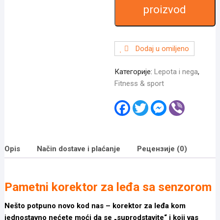
leđa
proizvod
sa
senzorom
количина
Dodaj u omiljeno
Категорије:
Lepota i nega
,
Fitness & sport
F
T
M
V
a
w
e
i
c
i
s
b
e
t
s
e
b
t
e
r
o
e
n
Opis
Način dostave i plaćanje
Рецензије (0)
o
r
g
k
e
r
Pametni korektor za leđa sa senzorom
Nešto potpuno novo kod nas – korektor za leđa kom
jednostavno nećete moći da se „suprodstavite“ i koji vas