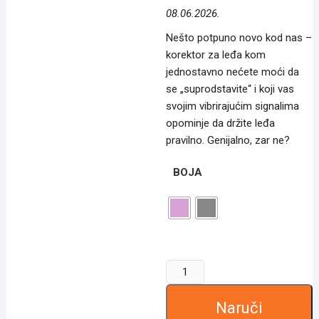
3,050.00 рсд.
08.06.2026.
Nešto potpuno novo kod nas –
korektor za leđa kom
jednostavno nećete moći da
se „suprodstavite“ i koji vas
svojim vibrirajućim signalima
opominje da držite leđa
pravilno. Genijalno, zar ne?
BOJA
Pametni
korektor
za
Naruči