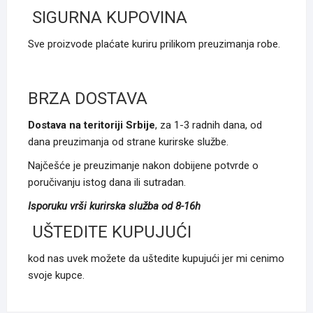
SIGURNA KUPOVINA
Sve proizvode plaćate kuriru prilikom preuzimanja robe.
BRZA DOSTAVA
Dostava na teritoriji Srbije
, za 1-3 radnih dana, od
dana preuzimanja od strane kurirske službe.
Najčešće je preuzimanje nakon dobijene potvrde o
poručivanju istog dana ili sutradan.
Isporuku vrši kurirska služba od 8-16h
UŠTEDITE KUPUJUĆI
kod nas uvek možete da uštedite kupujući jer mi cenimo
svoje kupce.