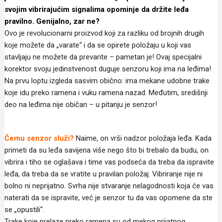
svojim vibrirajućim signalima opominje da držite leđa
pravilno. Genijalno, zar ne?
Ovo je revolucionarni proizvod koji za razliku od brojnih drugih
koje možete da „varate“ i da se opirete položaju u koji vas
stavljaju ne možete da prevarite – pametan je! Ovaj specijalni
korektor svoju jedinstvenost duguje senzoru koji ima na leđima!
Na prvu loptu izgleda sasvim obično: ima mekane udobne trake
koje idu preko ramena i vuku ramena nazad. Međutim, središnji
deo na leđima nije običan – u pitanju je senzor!
Čemu senzor služi?
Naime, on vrši nadzor položaja leđa. Kada
primeti da su leđa savijena više nego što bi trebalo da budu, on
vibrira i tiho se oglašava i time vas podseća da treba da ispravite
leđa, da treba da se vratite u pravilan položaj. Vibriranje nije ni
bolno ni neprijatno. Svrha nije stvaranje nelagodnosti koja će vas
naterati da se ispravite, već je senzor tu da vas opomene da ste
se „opustili“.
Trake koje prelaze preko ramena su od mekog prijatnog