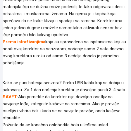
materijala čija se dužina može podesiti, te tako odgovara i deci i
odraslima, i muškarcima ženama. Na njemu je i kopča koja
sprečava da se trake klizaju i spadaju sa ramena. Korektor ima
jedno jedino dugme i možete samostalno aktivirati senzor bez
ičije pomoći i bilo kakvog uputstva.
Prema istraživanjima
koja su sprovedena sa ispitanicima koji su
nosili ovaj korektor sa senzorom, nošenje samo 2 sata dnevno
ovog korektora u roku od samo 3 nedelje donelo je primetno
poboljšanje.
Kako se puni baterija senzora? Preko USB kabla koji se dobija u
pakovanju. Za 1 dan nošenja korektor je dovoljno puniti 3-4 sata.
SAVET:
Ako primetite da korektor nije dovoljno osetljiv na
savijanje leđa, zategnite kaiševe na ramenima. Ako je previše
osetljiv i vibrira čak i kada se ne savijete previše, onda kaiševe
otpustite.
Požurite da se konačno oslobodite bola u leđima usled