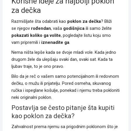
Korisne ideje za najbolji poklon
za dečka
Razmišljate šta odabrati kao
poklon za dečka
? Bliži
se njegov
rođendan
, vaša
godišnjica
ili samo želite
pokazati koliko ga
volite
, pogledajte listu koju smo
vam pripremili i
iznenadite ga
.
Nema ništa lepše kada se dvoje mladi vole. Kada jedno
drugom žele da ulepšaju svaki dan, svaki sat. Kada ta
ljubav traje, to je ono pravo.
Bilo da je reč o vašem samo potencijalnom ili redovnom
dečku, o mužu ili prijatelju. Pored osmeha, skuvanog
ručka i ispeglane košulje, ponekad i njemu treba pokloniti
neki originalni poklon.
Postavlja se često pitanje šta kupiti
kao poklon za dečka?
Zahvalnost prema njemu sa prigodnim poklonom što je