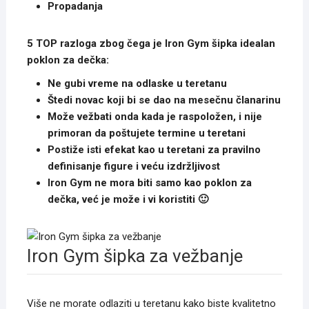
Propadanja
5 TOP razloga zbog čega je Iron Gym šipka idealan
poklon za dečka:
Ne gubi vreme na odlaske u teretanu
Štedi novac koji bi se dao na mesečnu članarinu
Može vežbati onda kada je raspoložen, i nije
primoran da poštujete termine u teretani
Postiže isti efekat kao u teretani za pravilno
definisanje figure i veću izdržljivost
Iron Gym ne mora biti samo kao poklon za
dečka, već je može i vi koristiti 🙂
Iron Gym šipka za vežbanje
Više ne morate odlaziti u teretanu kako biste kvalitetno