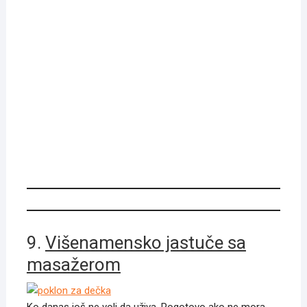
9.
Višenamensko jastuče sa
masažerom
Ko danas još ne voli da uživa. Pogotovo ako ne mora