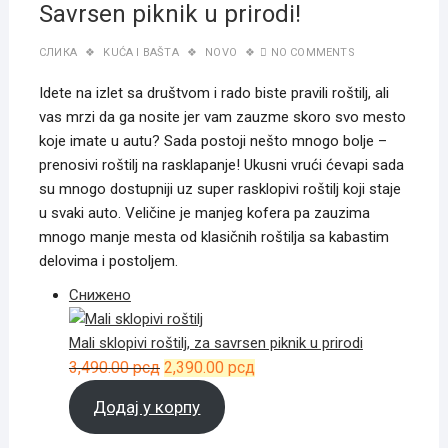
Savrsen piknik u prirodi!
СЛИКА
KUĆA I BAŠTA
NOVO
NO COMMENTS
Idete na izlet sa društvom i rado biste pravili roštilj, ali
vas mrzi da ga nosite jer vam zauzme skoro svo mesto
koje imate u autu? Sada postoji nešto mnogo bolje –
prenosivi roštilj na rasklapanje! Ukusni vrući ćevapi sada
su mnogo dostupniji uz super rasklopivi roštilj koji staje
u svaki auto. Veličine je manjeg kofera pa zauzima
mnogo manje mesta od klasičnih roštilja sa kabastim
delovima i postoljem.
Производ
Снижено
на
попусту
Mali sklopivi roštilj, za savrsen piknik u prirodi
Оригинална
Тренутна
3,490.00
рсд
2,390.00
рсд
цена
цена
Додај у корпу
је
је:
била:
2,390.00 рсд.