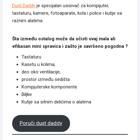
Dust Daddy
je specijalan usisivač za kompijuter,
tastaturu, kamere, fotoaparate, kola i police i kutije sa
raznim alatima.
Šta između ostalog može da očisti ovaj mala ali
efikasan mini spravica i zašto je savršeno pogodna ?
Tastaturu
Kasetu u kolima,
deo oko ventilacije,
prostor između sedišta
Kompjuterske komponente
Biljke
Kutije sa sitnim delićima o alatima
Poruči dust daddy