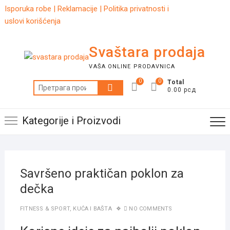
Skip
Isporuka robe
|
Reklamacije
|
Politika privatnosti i
to
uslovi korišćenja
content
Svaštara prodaja
VAŠA ONLINE PRODAVNICA
0
0
Total
Претрага
0.00 рсд
за:
Kategorije i Proizvodi
Savršeno praktičan poklon za
dečka
FITNESS & SPORT
,
KUĆA I BAŠTA
NO COMMENTS