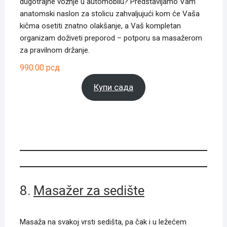
dugotrajne vožnje u automobilu? Predstavljamo Vam
anatomski naslon za stolicu zahvaljujući kom će Vaša
kičma osetiti znatno olakšanje, a Vaš kompletan
organizam doživeti preporod – potporu sa masažerom
za pravilnom držanje.
990.00
рсд
Купи сада
8.
Masažer za sedište
Masaža na svakoj vrsti sedišta, pa čak i u ležećem