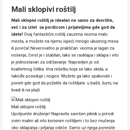
3,490.00 рсд.
Mali sklopivi roštilj
Mali sklopivi roštilj je idealan ne samo za dvorište,
već i za izlet sa pordicom i prijateljima gde god da
idete!
Ovaj fantastični roštilj zauzima veoma malo
mesta, a možete na njemu ispeći mnogo ukusnog mesa
ili povrća! Neverovatno je praktičan: veoma je lagan za
nošenje, čvrst je i stabilan, lako se rasklapa i sklapa i vrlo
je jednostavan za održavanje. Napravljen je od
kvalitetnog čelika. Ima rešetku koja se lako skida, a
takođe poseduje i nogice. Možete ga lako spakovati i
poneti gde god da poželite da roštiljate: u bašti, šumi, na
livadi ili na plaži.
Mali sklopivi roštilj
Upotpunite druženje! Napravite savršen piknik u prirodi
ovim malim ali vrlo korisnim roštiljem i to bez mučenja
oko sklapanja i prljanja odeće. Samo uz njega ponesite