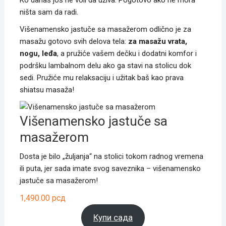
ništa sam da radi.
Višenamensko jastuče sa masažerom odlično je za
masažu gotovo svih delova tela:
za masažu vrata,
nogu, leđa
, a pružiće vašem dečku i dodatni komfor i
podršku lambalnom delu ako ga stavi na stolicu dok
sedi. Pružiće mu relaksaciju i užitak baš kao prava
shiatsu masaža!
Višenamensko jastuče sa
masažerom
Dosta je bilo „žuljanja“ na stolici tokom radnog vremena
ili puta, jer sada imate svog saveznika – višenamensko
jastuče sa masažerom!
1,490.00
рсд
Купи сада