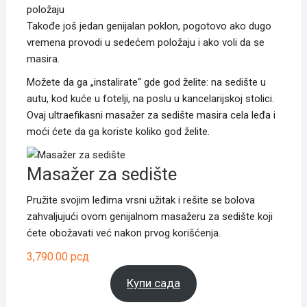
položaju
Takođe još jedan genijalan poklon, pogotovo ako dugo
vremena provodi u sedećem položaju i ako voli da se
masira.
Možete da ga „instalirate“ gde god želite: na sedište u
autu, kod kuće u fotelji, na poslu u kancelarijskoj stolici.
Ovaj ultraefikasni masažer za sedište masira cela leđa i
moći ćete da ga koriste koliko god želite.
Masažer za sedište
Pružite svojim leđima vrsni užitak i rešite se bolova
zahvaljujući ovom genijalnom masažeru za sedište koji
ćete obožavati već nakon prvog korišćenja.
3,790.00
рсд
Купи сада