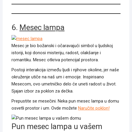
6.
Mesec lampa
Mesec je bio božanski i očaravajući simbol u ljudskoj
istoriji, koji donosi misteriju, radost, olakšanje i
romantiku. Mesec otkriva potencijal prostora.
Postoji interakcija između ljudi i njihove okoline, jer naše
okruženje utiče na naš um i emocije. Inspirisano
Mesecom, ovo umetničko delo će uneti radost u život.
Sjajan izbor za poklon za dečka.
Prepustite se mesečini. Neka pun mesec lampa u domu
osvetli prostor i um. Ovde možete
Naručite poklon!
Pun mesec lampa u vašem