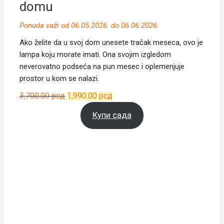
domu
Ponuda važi od 06.05.2026. do 06.06.2026.
Ako želite da u svoj dom unesete tračak meseca, ovo je
lampa koju morate imati. Ona svojim izgledom
neverovatno podseća na pun mesec i oplemenjuje
prostor u kom se nalazi.
Оригинална
Тренутна
3,700.00
рсд
1,990.00
рсд
цена
цена
Купи сада
је
је:
била:
1,990.00 рсд.
3,700.00 рсд.