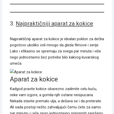
3.
Najpraktičniji aparat za kokice
Najpraktičniji aparat za kokice je idealan poklon za dečka
pogotovo ukoliko voli mnogo da gleda filmove i serije.
Lako i efikasno se spremaju za svega par minuta i više
nego jednostavno bez potrebe bilo kakvog kuvarskog
umeća.
Aparat za kokice
Kadgod pravite kokice obavezno zadimite celu kuću,
neke vam izgore, a gomila njih ostane neispucana.
Nekada stavite premalo ulja, a dešava se i da preterate.
Ali sada postoji nešto zahvaljujući čemu ćete za samo
par minuta i i više nego jednostavno pripremiti savršeno