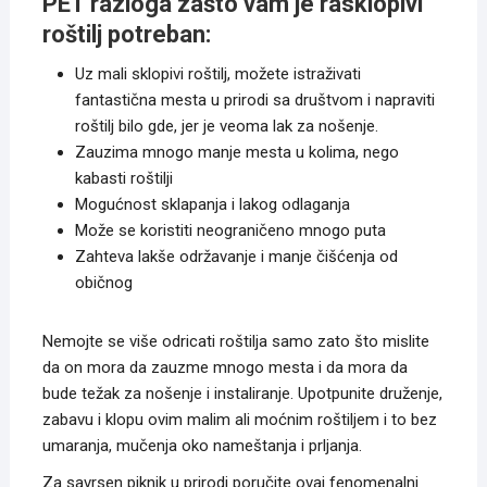
PET razloga zašto vam je rasklopivi
roštilj potreban:
Uz mali sklopivi roštilj, možete istraživati
fantastična mesta u prirodi sa društvom i napraviti
roštilj bilo gde, jer je veoma lak za nošenje.
Zauzima mnogo manje mesta u kolima, nego
kabasti roštilji
Mogućnost sklapanja i lakog odlaganja
Može se koristiti neograničeno mnogo puta
Zahteva lakše održavanje i manje čišćenja od
običnog
Nemojte se više odricati roštilja samo zato što mislite
da on mora da zauzme mnogo mesta i da mora da
bude težak za nošenje i instaliranje. Upotpunite druženje,
zabavu i klopu ovim malim ali moćnim roštiljem i to bez
umaranja, mučenja oko nameštanja i prljanja.
Za savrsen piknik u prirodi poručite ovaj fenomenalni