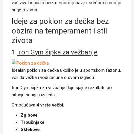
vaš život ispunio neizmernom ljubavlju, srećom i mnogo
brige o vama.
Ideje za poklon za dečka bez
obzira na temperament i stil
zivota
1.
Iron Gym šipka za vežbanje
Idealan poklon za dečka ukoliko je u sportskom fazonu,
voli da vežba i vodi računa o svom izgledu.
Iron Gym šipka za vežbanje daje sjajne rezultate po
pitanju snage i izgleda.
Omogućava
4 vrste vežbi
:
Zgibove
Trbušnjake
Sklekove