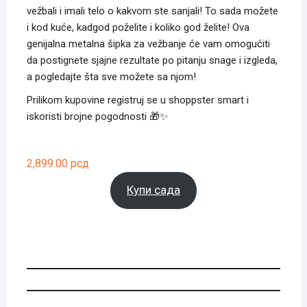
vežbali i imali telo o kakvom ste sanjali! To sada možete
i kod kuće, kadgod poželite i koliko god želite! Ova
genijalna metalna šipka za vežbanje će vam omogućiti
da postignete sjajne rezultate po pitanju snage i izgleda,
a pogledajte šta sve možete sa njom!
Prilikom kupovine registruj se u shoppster smart i
iskoristi brojne pogodnosti 🎁✨
2,899.00
рсд
Купи сада