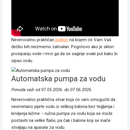
Neverovatno praktičan
poklon
na kojem će Vam Vaš
dečko biti neizmerno zahvalan. Pogotovo ako je sklon
prosipanju vode i mrzi ga da se saginje svaki put kako bi
sipao vodu.
Automatska pumpa za vodu
Ponuda važi od 07.05.2026. do 07.06.2026.
Neverovatno praktična stvar koja će vam omogućiti da
nesmetano pijete vodu iz velikog balona bez tegljenja i
krivljenja kičme – ručna pumpa za vodu koja se može
postaviti na velike flaše, pa čak i balone koji se inače
stvaljaju na aparate za vodu.