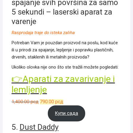
spajanje svih površina za samo
5 sekundi – laserski aparat za
varenje
Rasprodaja traje do isteka zaliha
Potreban Vam je pouzdan proizvod na poslu, kod kuće
ili u prirodi za spajanje, lepljenje i popravku plastičnih,
drvenih, staklenih ili metalnih proizvoda?
Ukoliko olovka nije ono što ste tražili možete pogledati:
👉Aparati za zavarivanje i
lemljenje
Оригинална
Тренутна
1,400.00
рсд
790.00
рсд
цена
цена
Купи сада
је
је:
била:
790.00 рсд.
5.
Dust Daddy
1,400.00 рсд.