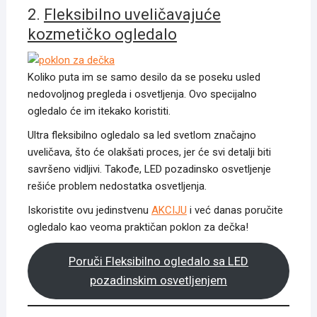
2.
Fleksibilno uveličavajuće
kozmetičko ogledalo
Koliko puta im se samo desilo da se poseku usled
nedovoljnog pregleda i osvetljenja. Ovo specijalno
ogledalo će im itekako koristiti.
Ultra fleksibilno ogledalo sa led svetlom značajno
uveličava, što će olakšati proces, jer će svi detalji biti
savršeno vidljivi. Takođe, LED pozadinsko osvetljenje
rešiće problem nedostatka osvetljenja.
Iskoristite ovu jedinstvenu
AKCIJU
i već danas poručite
ogledalo kao veoma praktičan poklon za dečka!
Poruči Fleksibilno ogledalo sa LED
pozadinskim osvetljenjem