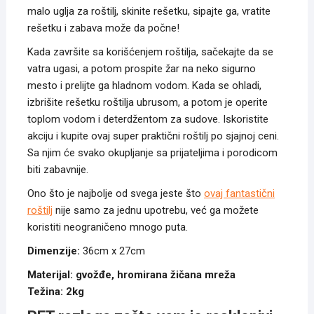
malo uglja za roštilj, skinite rešetku, sipajte ga, vratite
rešetku i zabava može da počne!
Kada završite sa korišćenjem roštilja, sačekajte da se
vatra ugasi, a potom prospite žar na neko sigurno
mesto i prelijte ga hladnom vodom. Kada se ohladi,
izbrišite rešetku roštilja ubrusom, a potom je operite
toplom vodom i deterdžentom za sudove. Iskoristite
akciju i kupite ovaj super praktični roštilj po sjajnoj ceni.
Sa njim će svako okupljanje sa prijateljima i porodicom
biti zabavnije.
Ono što je najbolje od svega jeste što
ovaj fantastični
roštilj
nije samo za jednu upotrebu, već ga možete
koristiti neograničeno mnogo puta.
Dimenzije:
36cm x 27cm
Materijal: gvožđe, hromirana žičana mreža
Težina: 2kg