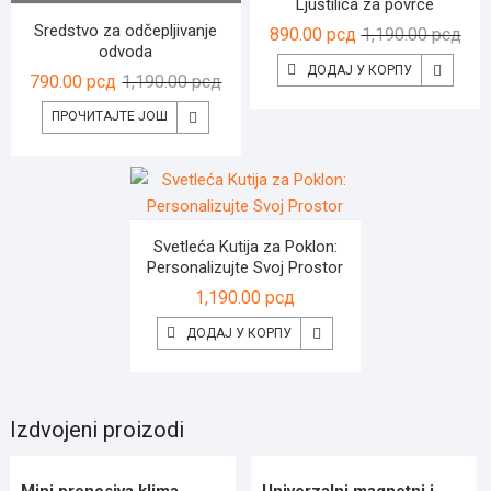
Ljuštilica za povrće
Sredstvo za odčepljivanje
Ори
Тре
890.00
рсд
1,190.00
рсд
odvoda
цен
цен
ДОДАЈ У КОРПУ
Оригинална
Тренутна
790.00
рсд
1,190.00
рсд
је
је:
цена
цена
бил
890.
ПРОЧИТАЈТЕ ЈОШ
је
је:
1,19
била:
790.00 рсд.
1,190.00 рсд.
Svetleća Kutija za Poklon:
Personalizujte Svoj Prostor
1,190.00
рсд
ДОДАЈ У КОРПУ
Izdvojeni proizodi