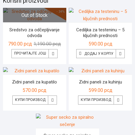
Korisni proizvodi
- 34%
Out of Stock
Sredstvo za odčepljivanje
Cediljka za testeninu – 5
odvoda
ključnih prednosti
Оригинална
Тренутна
790.00
рсд
1,190.00
рсд
590.00
рсд
цена
цена
ПРОЧИТАЈТЕ ЈОШ
ДОДАЈ У КОРПУ
је
је:
била:
790.00 рсд.
1,190.00 рсд.
Zidni paneli za kupatilo
Zidni paneli za kuhinju
570.00
рсд
599.00
рсд
КУПИ ПРОИЗВОД
КУПИ ПРОИЗВОД