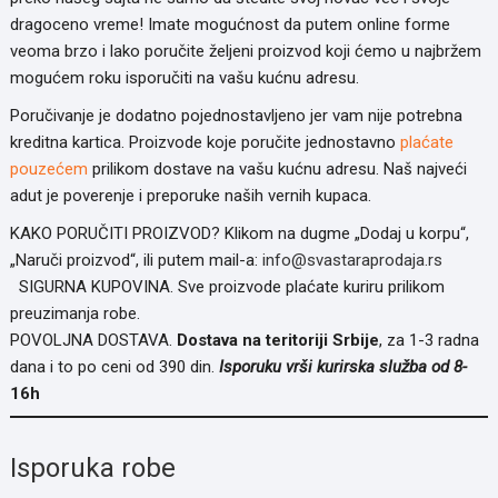
dragoceno vreme! Imate mogućnost da putem online forme
veoma brzo i lako poručite željeni proizvod koji ćemo u najbržem
mogućem roku isporučiti na vašu kućnu adresu.
Poručivanje je dodatno pojednostavljeno jer vam nije potrebna
kreditna kartica. Proizvode koje poručite jednostavno
plaćate
pouzećem
prilikom dostave na vašu kućnu adresu. Naš najveći
adut je poverenje i preporuke naših vernih kupaca.
KAKO PORUČITI PROIZVOD? Klikom na dugme „Dodaj u korpu“,
„Naruči proizvod“, ili putem mail-a:
info@svastaraprodaja.rs
SIGURNA KUPOVINA. Sve proizvode plaćate kuriru prilikom
preuzimanja robe.
POVOLJNA DOSTAVA.
Dostava na teritoriji Srbije
, za 1-3 radna
dana i to po ceni od 390 din.
Isporuku vrši kurirska služba od
8-
16h
Isporuka robe