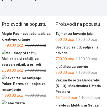
Proizvodi na popustu
Proizvodi na popustu
Magic Pad - svetleća tabla za
Tajmer za kuvanje jaja
Ориги
Трену
kreativno crtanje
690.00
рсд
1,250.00
рсд
Оригинална
Тренутна
цена
цена
1,190.00
рсд
1,890.00
рсд
Sredstvo za odčepljivanje
цена
цена
је
је:
odvoda
је
је:
била:
690.00
Ориги
Трену
Mali sklopivi roštilj, za
790.00
рсд
1,190.00
рсд
била:
1,190.00 рсд.
1,250.
цена
цена
savrsen piknik u prirodi
Ljuštilica za povrće
1,890.00 рсд.
Оригинална
Тренутна
је
је:
2,390.00
рсд
3,490.00
рсд
Ориги
Трену
890.00
рсд
1,190.00
рсд
цена
цена
била:
790.00
цена
цена
Vakum Kese za Garderobu
је
је:
1,190.
је
је:
Paket: Bermude i pojas za
(5 + 3): Maksimalna Ušteda
била:
2,390.00 рсд.
била:
890.00
mrsavljenje
Prostora
3,490.00 рсд.
Оригинална
Тренутна
1,190.
1,990.00
рсд
4,000.00
рсд
Ори
Тре
1,645.00
рсд
4,100.00
рсд
цена
цена
цен
цен
Flawless Elektricni Set za
је
је: