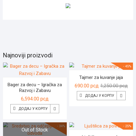
MAGIC PAD - SVETLEĆA
TABLA ZA KREATIVNO
CRTANJE
SLIDER
Products
Products
TOP
1 Products
3 Products
Products
Najnoviji proizvodi
- 45%
Tajmer za kuvanje jaja
Bager za decu – Igračka za
Ори
Тре
690.00
рсд
1,250.00
рсд
Razvoj i Zabavu
цен
цен
ДОДАЈ У КОРПУ
6,594.00
рсд
је
је:
бил
690.
ДОДАЈ У КОРПУ
1,25
- 34%
- 25%
Out of Stock