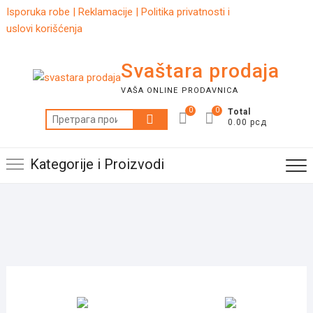
Skip
Isporuka robe
|
Reklamacije
|
Politika privatnosti i
to
uslovi korišćenja
content
Svaštara prodaja
VAŠA ONLINE PRODAVNICA
0
0
Total
Претрага
0.00 рсд
за:
Kategorije i Proizvodi