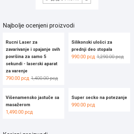
Najbolje ocenjeni proizvodi
Rucni Laser za
Silikonski ulošci za
zavarivanje i spajanje svih
prednji deo stopala
Ориг
Трен
površina za samo 5
990.00
рсд
1,290.00
рсд
цена
цена
sekundi - laserski aparat
је
је:
za varenje
Оригинална
Тренутна
била
990.0
790.00
рсд
1,400.00
рсд
цена
цена
1,290
је
је:
Višenamensko jastuče sa
Super secko na potezanje
била:
790.00 рсд.
masažerom
990.00
рсд
1,400.00 рсд.
1,490.00
рсд