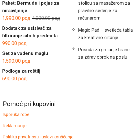
Paket: Bermude i pojas za
stolicu sa masažerom za
mrsavljenje
pravilno sedenje za
Оригинална
Тренутна
1,990.00
рсд
4,000.00
рсд
računarom
цена
цена
Dodatak za usisivač za
Magic Pad – svetleća tabla
је
је:
filtriranje sitnih predmeta
za kreativno crtanje
била:
1,990.00 рсд.
990.00
рсд
4,000.00 рсд.
Posuda za grejanje hrane
Set za vodenu maglu
za zdrav obrok na poslu
1,590.00
рсд
Podloga za roštilj
690.00
рсд
Pomoć pri kupovini
Isporuka robe
Reklamacije
Politika privatnosti i uslovi korišćenja