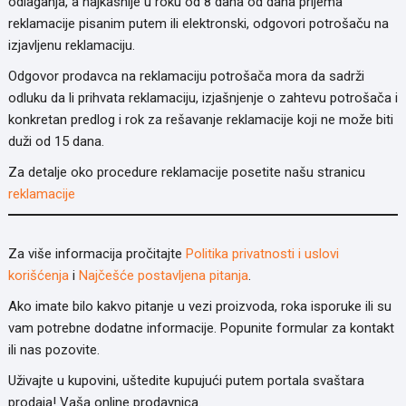
odlaganja, a najkasnije u roku od 8 dana od dana prijema
reklamacije pisanim putem ili elektronski, odgovori potrošaču na
izjavljenu reklamaciju.
Odgovor prodavca na reklamaciju potrošača mora da sadrži
odluku da li prihvata reklamaciju, izjašnjenje o zahtevu potrošača i
konkretan predlog i rok za rešavanje reklamacije koji ne može biti
duži od 15 dana.
Za detalje oko procedure reklamacije posetite našu stranicu
reklamacije
Za više informacija pročitajte
Politika privatnosti i uslovi
korišćenja
i
Najčešće postavljena pitanja
.
Ako imate bilo kakvo pitanje u vezi proizvoda, roka isporuke ili su
vam potrebne dodatne informacije. Popunite formular za kontakt
ili nas pozovite.
Uživajte u kupovini, uštedite kupujući putem portala svaštara
prodaja! Vaša online prodavnica.