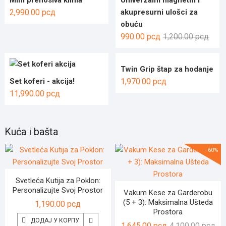
Mini prenosiva klima
Univerzalni magnetni i
2,990.00
рсд
akupresurni ulošci za
obuću
Ориг
Трен
990.00
рсд
1,200.00
рсд
цена
цена
је
је:
Twin Grip štap za hodanje
била
990.0
Set koferi - akcija!
1,970.00
рсд
1,200
11,990.00
рсд
Kuća i bašta
- 60%
Svetleća Kutija za Poklon:
Personalizujte Svoj Prostor
Vakum Kese za Garderobu
(5 + 3): Maksimalna Ušteda
1,190.00
рсд
Prostora
ДОДАЈ У КОРПУ
Ор
Тр
1,645.00
рсд
4,100.00
рсд