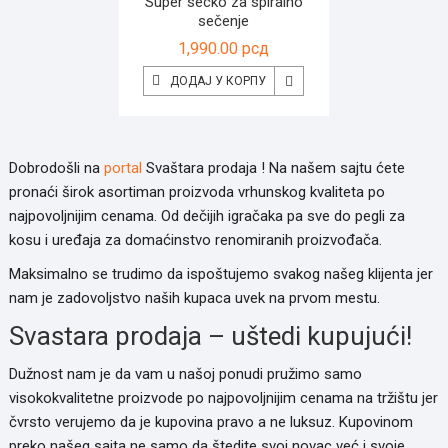
Super secko za spiralno
sečenje
1,990.00
рсд
ДОДАЈ У КОРПУ
Dobrodošli na
portal
Svaštara prodaja ! Na našem sajtu ćete
pronaći širok asortiman proizvoda vrhunskog kvaliteta po
najpovoljnijim cenama. Od dečijih igračaka pa sve do pegli za
kosu i uređaja za domaćinstvo renomiranih proizvođača.
Maksimalno se trudimo da ispoštujemo svakog našeg klijenta jer
nam je zadovoljstvo naših kupaca uvek na prvom mestu.
Svastara prodaja – uštedi kupujući!
Dužnost nam je da vam u našoj ponudi pružimo samo
visokokvalitetne proizvode po najpovoljnijim cenama na tržištu jer
čvrsto verujemo da je kupovina pravo a ne luksuz. Kupovinom
preko našeg sajta ne samo da štedite svoj novac već i svoje