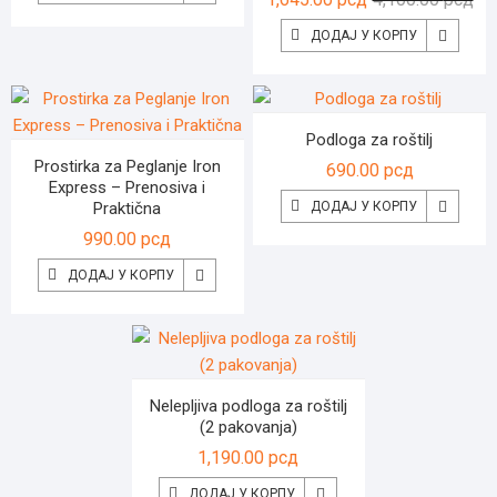
це
це
ДОДАЈ У КОРПУ
је
је:
бил
1,6
4,1
Podloga za roštilj
Prostirka za Peglanje Iron
690.00
рсд
Express – Prenosiva i
Praktična
ДОДАЈ У КОРПУ
990.00
рсд
ДОДАЈ У КОРПУ
Nelepljiva podloga za roštilj
(2 pakovanja)
1,190.00
рсд
ДОДАЈ У КОРПУ