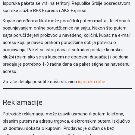
Isporuka paketa se vrši na teritoriji Republike Srbije posredstvom
kurirske službe BEX Express i AKS Express.
Kupac određeni artikal može poručiti ili putem mail-a , telefona ili
popunjavanjem online porudžbenice na sajtu. Nakon što putem
sajta poruči željeni proizvod u navedenoj količini, kupac na e-mail
adresu koju je naveo prilikom porudžbine dobija potvrdu o
poručivanju. Paket se istog dana ili sutradan predaje kurirskoj
službi (osim ako se sa kupcem ne dogovori drugačije) i od dana
predaje je potrebno 1-3 radna dana da paket stigne na navedenu
adresu.
Za više detalja posetite našu stranicu
isporuka robe
Reklamacije
Potrošač reklamaciju može izjaviti usmeno ili putem telefona,
pisanim putem na adresu trgovca, elektronskim putem, isključivo
uz dostavu dokaza o kupovini. Prodavac je dužan da bez